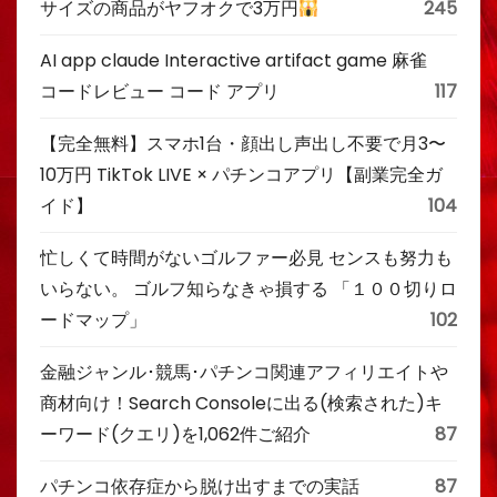
サイズの商品がヤフオクで3万円
245
AI app claude Interactive artifact game 麻雀
コードレビュー コード アプリ
117
【完全無料】スマホ1台・顔出し声出し不要で月3〜
10万円 TikTok LIVE × パチンコアプリ【副業完全ガ
イド】
104
忙しくて時間がないゴルファー必見 センスも努力も
いらない。 ゴルフ知らなきゃ損する 「１００切りロ
ードマップ」
102
金融ジャンル･競馬･パチンコ関連アフィリエイトや
商材向け！Search Consoleに出る(検索された)キ
ーワード(クエリ)を1,062件ご紹介
87
パチンコ依存症から脱け出すまでの実話
87