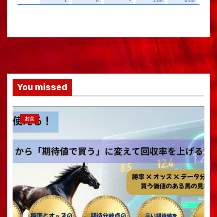
You missed
お金