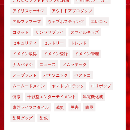
いわゆるソフトドリンクのお店
その他のメーカー
アイリスオーヤマ
アウトドアプロダクツ
アルファフーズ
ウェブホスティング
エレコム
コジット
サンワサプライ
スマイルキッズ
セキュリティ
セントリー
トレンド
ドメイン取得
ドメイン登録
ドメイン管理
ナカバヤシ
ニュース
ノムラテック
ノーブランド
パナソニック
ベストコ
ムームードメイン
ヤマトプロテック
ロリポップ
健康
十影堂エンターテイメント
旭電機化成
東芝ライフスタイル
減災
災害
防災
防災グッズ
防犯