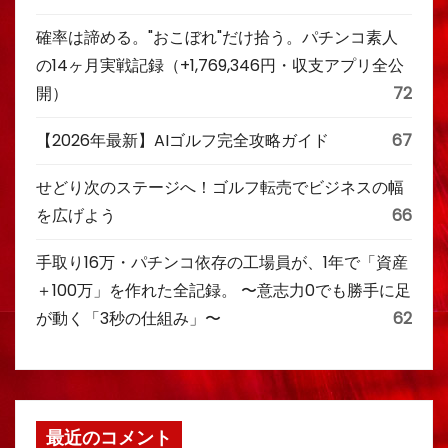
確率は諦める。"おこぼれ"だけ拾う。パチンコ素人
の14ヶ月実戦記録（+1,769,346円・収支アプリ全公
開）
72
【2026年最新】AIゴルフ完全攻略ガイド
67
せどり次のステージへ！ゴルフ転売でビジネスの幅
を広げよう
66
手取り16万・パチンコ依存の工場員が、1年で「資産
＋100万」を作れた全記録。 〜意志力0でも勝手に足
が動く「3秒の仕組み」〜
62
最近のコメント