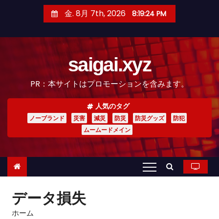
コ
金. 8月 7th, 2026
8:19:25 PM
ン
テ
ン
saigai.xyz
ツ
へ
PR：本サイトはプロモーションを含みます。
ス
キ
人気のタグ
ッ
ノーブランド
災害
減災
防災
防災グッズ
防犯
プ
ムームードメイン
データ損失
ホーム