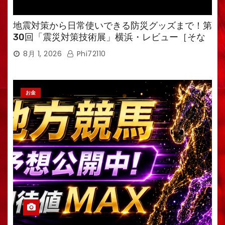
地震対策から日常使いできる防災グッズまで！第
30回「震災対策技術展」横浜・レビュー［そな
えるTV・高荷智也］
8月 1, 2026
Phi72110
お金