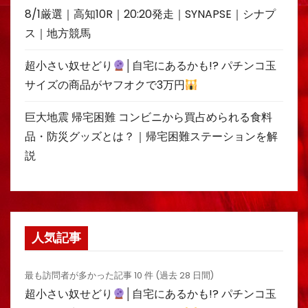
8/1厳選｜高知10R｜20:20発走｜SYNAPSE｜シナプ
ス｜地方競馬
超小さい奴せどり
│自宅にあるかも!? パチンコ玉
サイズの商品がヤフオクで3万円
巨大地震 帰宅困難 コンビニから買占められる食料
品・防災グッズとは？｜帰宅困難ステーションを解
説
人気記事
最も訪問者が多かった記事 10 件 (過去 28 日間)
超小さい奴せどり
│自宅にあるかも!? パチンコ玉