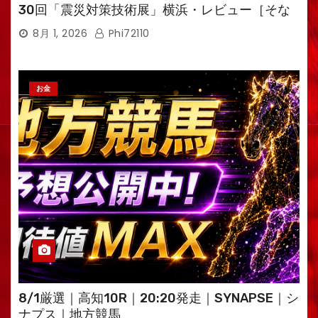
30回「震災対策技術展」横浜・レビュー［そな
えるTV・高荷智也］
8月 1, 2026
Phi72110
お金
8/1厳選｜高知10R｜20:20発走｜SYNAPSE｜シ
ナプス｜地方競馬