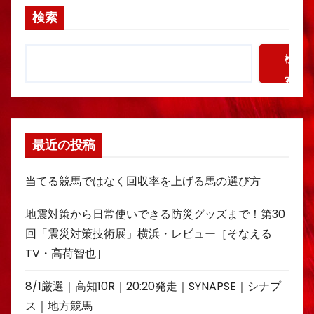
検索
検
索
最近の投稿
当てる競馬ではなく回収率を上げる馬の選び方
地震対策から日常使いできる防災グッズまで！第30
回「震災対策技術展」横浜・レビュー［そなえる
TV・高荷智也］
8/1厳選｜高知10R｜20:20発走｜SYNAPSE｜シナプ
ス｜地方競馬