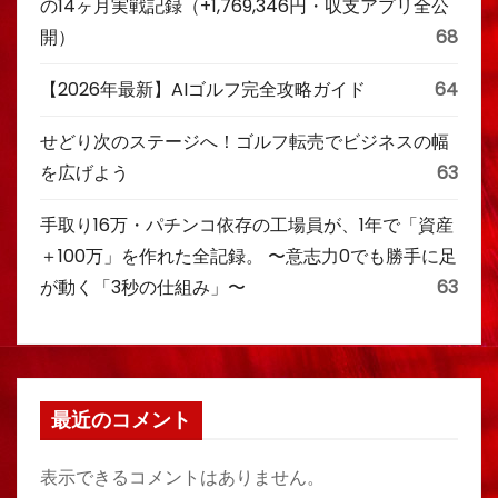
の14ヶ月実戦記録（+1,769,346円・収支アプリ全公
開）
68
【2026年最新】AIゴルフ完全攻略ガイド
64
せどり次のステージへ！ゴルフ転売でビジネスの幅
を広げよう
63
手取り16万・パチンコ依存の工場員が、1年で「資産
＋100万」を作れた全記録。 〜意志力0でも勝手に足
が動く「3秒の仕組み」〜
63
最近のコメント
表示できるコメントはありません。