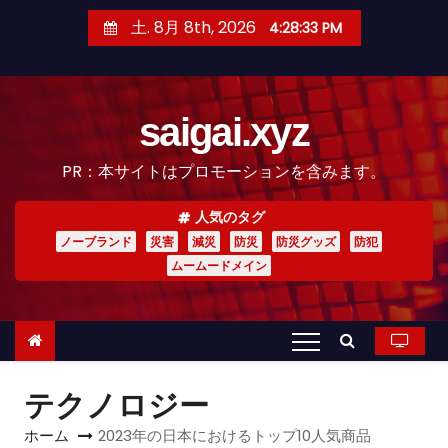
コ
土. 8月 8th, 2026
4:28:34 PM
ン
テ
ン
saigai.xyz
ツ
へ
PR：本サイトはプロモーションを含みます。
ス
キ
人気のタグ
ッ
ノーブランド
災害
減災
防災
防災グッズ
防犯
プ
ムームードメイン
テクノロジー
ホーム
2023年の日本におけるトップ10人気商品