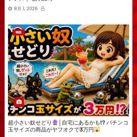
8月 1, 2026
物販
超小さい奴せどり
│自宅にあるかも!? パチンコ
玉サイズの商品がヤフオクで3万円