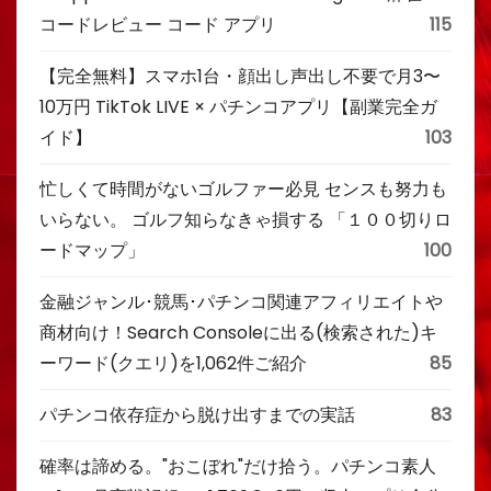
コードレビュー コード アプリ
115
【完全無料】スマホ1台・顔出し声出し不要で月3〜
10万円 TikTok LIVE × パチンコアプリ【副業完全ガ
イド】
103
忙しくて時間がないゴルファー必見 センスも努力も
いらない。 ゴルフ知らなきゃ損する 「１００切りロ
ードマップ」
100
金融ジャンル･競馬･パチンコ関連アフィリエイトや
商材向け！Search Consoleに出る(検索された)キ
ーワード(クエリ)を1,062件ご紹介
85
パチンコ依存症から脱け出すまでの実話
83
確率は諦める。"おこぼれ"だけ拾う。パチンコ素人