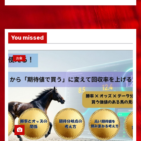
You missed
お金