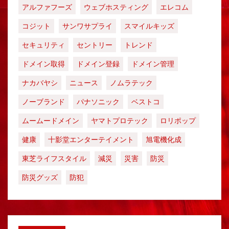
アルファフーズ
ウェブホスティング
エレコム
コジット
サンワサプライ
スマイルキッズ
セキュリティ
セントリー
トレンド
ドメイン取得
ドメイン登録
ドメイン管理
ナカバヤシ
ニュース
ノムラテック
ノーブランド
パナソニック
ベストコ
ムームードメイン
ヤマトプロテック
ロリポップ
健康
十影堂エンターテイメント
旭電機化成
東芝ライフスタイル
減災
災害
防災
防災グッズ
防犯