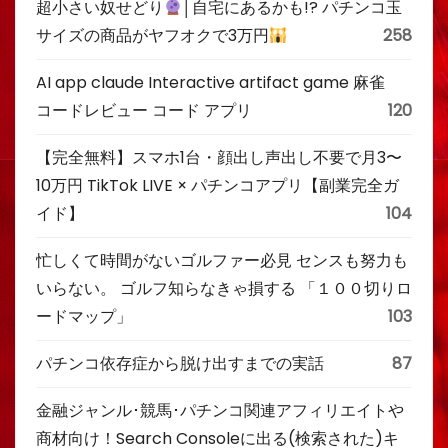
超小さい奴せどり
│自宅にあるかも!? パチンコ玉
サイズの商品がヤフオクで3万円
258
AI app claude Interactive artifact game 麻雀
コードレビュー コード アプリ
120
【完全無料】スマホ1台・顔出し声出し不要で月3〜
10万円 TikTok LIVE × パチンコアプリ【副業完全ガ
イド】
104
忙しくて時間がないゴルファー必見 センスも努力も
いらない。 ゴルフ知らなきゃ損する 「１００切りロ
ードマップ」
103
パチンコ依存症から脱け出すまでの実話
87
金融ジャンル･競馬･パチンコ関連アフィリエイトや
商材向け！Search Consoleに出る(検索された)キ