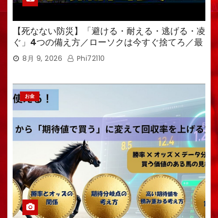
【死なない防災】「避ける・耐える・逃げる・凌
ぐ」4つの備え方／ローソクは今すぐ捨てろ／最
強備蓄食は「羊羹」／トイレ備蓄がなければ食料
8月 9, 2026
Phi72110
も無意味
お金