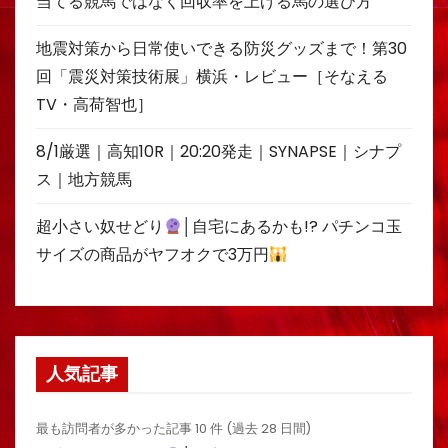
当てる競馬ではなく回収率を上げる馬の選び方
地震対策から日常使いできる防災グッズまで！第30
回「震災対策技術展」横浜・レビュー［そなえる
TV・高荷智也］
8/1厳選｜高知10R｜20:20発走｜SYNAPSE｜シナプ
ス｜地方競馬
超小さい奴せどり
│自宅にあるかも!? パチンコ玉
サイズの商品がヤフオクで3万円
人気記事
最も訪問者が多かった記事 10 件 (過去 28 日間)