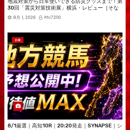
地震対策から日常使いできる防災グッズまで！第
30回「震災対策技術展」横浜・レビュー［そな
えるTV・高荷智也］
8月 1, 2026
Phi72110
お金
8/1厳選｜高知10R｜20:20発走｜SYNAPSE｜シ