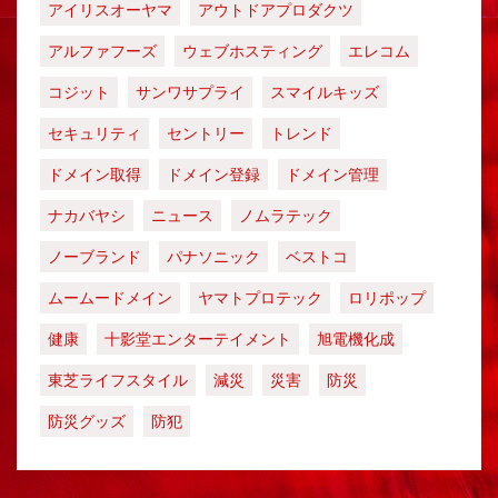
アイリスオーヤマ
アウトドアプロダクツ
アルファフーズ
ウェブホスティング
エレコム
コジット
サンワサプライ
スマイルキッズ
セキュリティ
セントリー
トレンド
ドメイン取得
ドメイン登録
ドメイン管理
ナカバヤシ
ニュース
ノムラテック
ノーブランド
パナソニック
ベストコ
ムームードメイン
ヤマトプロテック
ロリポップ
健康
十影堂エンターテイメント
旭電機化成
東芝ライフスタイル
減災
災害
防災
防災グッズ
防犯