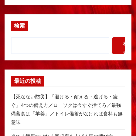
検索
検
索
最近の投稿
【死なない防災】「避ける・耐える・逃げる・凌
ぐ」4つの備え方／ローソクは今すぐ捨てろ／最強
備蓄食は「羊羹」／トイレ備蓄がなければ食料も無
意味