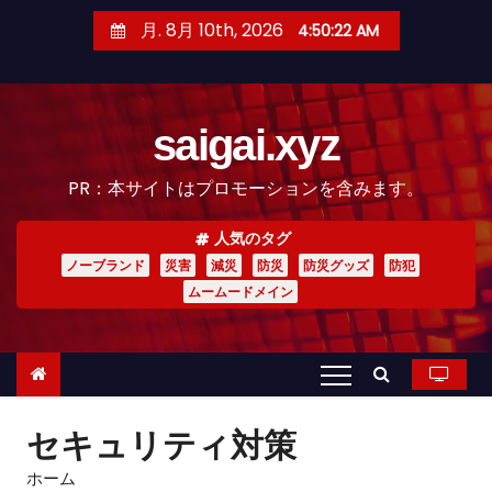
コ
月. 8月 10th, 2026
4:50:24 AM
ン
テ
ン
saigai.xyz
ツ
へ
PR：本サイトはプロモーションを含みます。
ス
キ
人気のタグ
ッ
ノーブランド
災害
減災
防災
防災グッズ
防犯
プ
ムームードメイン
セキュリティ対策
ホーム