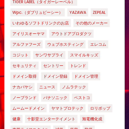
TIGER LABEL（タイガーレーベル）
Wpc.（ダブリュピーシー）
YAZAWA
ZEPEAL
いわゆるソフトドリンクのお店
その他のメーカー
アイリスオーヤマ
アウトドアプロダクツ
アルファフーズ
ウェブホスティング
エレコム
コジット
サンワサプライ
スマイルキッズ
セキュリティ
セントリー
トレンド
ドメイン取得
ドメイン登録
ドメイン管理
ナカバヤシ
ニュース
ノムラテック
ノーブランド
パナソニック
ベストコ
ムームードメイン
ヤマトプロテック
ロリポップ
健康
十影堂エンターテイメント
旭電機化成