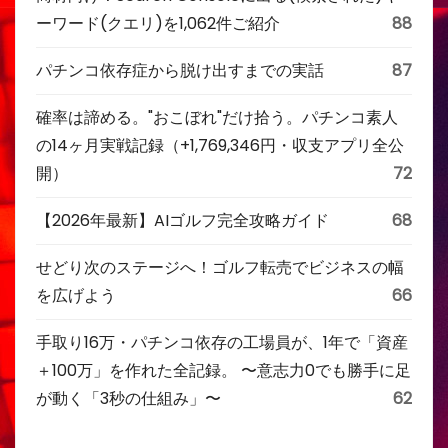
ーワード(クエリ)を1,062件ご紹介
88
パチンコ依存症から脱け出すまでの実話
87
確率は諦める。"おこぼれ"だけ拾う。パチンコ素人
の14ヶ月実戦記録（+1,769,346円・収支アプリ全公
開）
72
【2026年最新】AIゴルフ完全攻略ガイド
68
せどり次のステージへ！ゴルフ転売でビジネスの幅
を広げよう
66
手取り16万・パチンコ依存の工場員が、1年で「資産
＋100万」を作れた全記録。 〜意志力0でも勝手に足
が動く「3秒の仕組み」〜
62