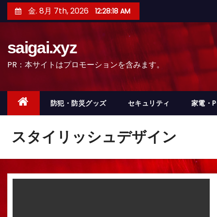
コ
金. 8月 7th, 2026
12:28:21 AM
ン
テ
saigai.xyz
ン
ツ
PR：本サイトはプロモーションを含みます。
へ
ス
キ
防犯・防災グッズ
セキュリティ
家電・
ッ
プ
スタイリッシュデザイン