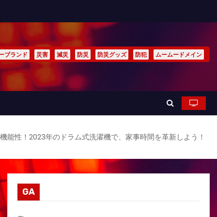
ーブランド
災害
減災
防災
防災グッズ
防犯
ムームードメイン
機能性！2023年のドラム式洗濯機で、家事時間を革新しよう！
GA