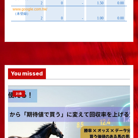
You missed
お金