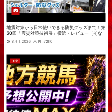
地震対策から日常使いできる防災グッズまで！第
30回「震災対策技術展」横浜・レビュー［そな
えるTV・高荷智也］
8月 1, 2026
Phi72110
お金