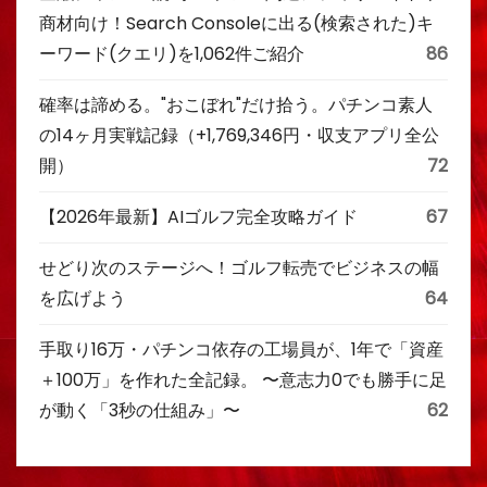
商材向け！Search Consoleに出る(検索された)キ
ーワード(クエリ)を1,062件ご紹介
86
確率は諦める。"おこぼれ"だけ拾う。パチンコ素人
の14ヶ月実戦記録（+1,769,346円・収支アプリ全公
開）
72
【2026年最新】AIゴルフ完全攻略ガイド
67
せどり次のステージへ！ゴルフ転売でビジネスの幅
を広げよう
64
手取り16万・パチンコ依存の工場員が、1年で「資産
＋100万」を作れた全記録。 〜意志力0でも勝手に足
が動く「3秒の仕組み」〜
62