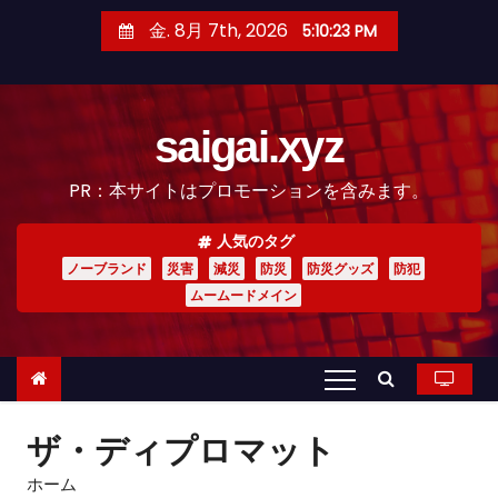
コ
金. 8月 7th, 2026
5:10:25 PM
ン
テ
ン
saigai.xyz
ツ
へ
PR：本サイトはプロモーションを含みます。
ス
キ
人気のタグ
ッ
ノーブランド
災害
減災
防災
防災グッズ
防犯
プ
ムームードメイン
ザ・ディプロマット
ホーム