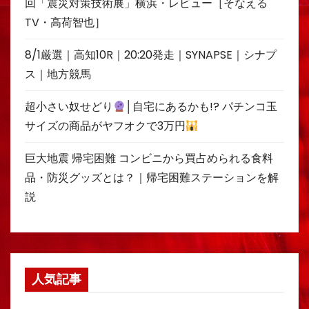
回「震災対策技術展」横浜・レビュー［そなえる
TV・高荷智也］
8/1厳選｜高知10R｜20:20発走｜SYNAPSE｜シナプ
ス｜地方競馬
超小さい奴せどり
│自宅にあるかも!? パチンコ玉
サイズの商品がヤフオクで3万円
巨大地震 帰宅困難 コンビニから買占められる食料
品・防災グッズとは？｜帰宅困難ステーションを解
説
人気記事