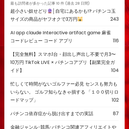
最も訪問者が多かった記事 10 件 (過去 28 日間)
超小さい奴せどり
│自宅にあるかも!? パチンコ玉
サイズの商品がヤフオクで3万円
243
AI app claude Interactive artifact game 麻雀
コードレビュー コード アプリ
116
【完全無料】スマホ1台・顔出し声出し不要で月3〜
10万円 TikTok LIVE × パチンコアプリ【副業完全ガ
イド】
104
忙しくて時間がないゴルファー必見 センスも努力も
いらない。 ゴルフ知らなきゃ損する 「１００切りロ
ードマップ」
102
パチンコ依存症から脱け出すまでの実話
87
金融ジャンル･競馬･パチンコ関連アフィリエイトや