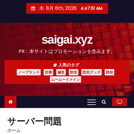
コ
木. 8月 6th, 2026
4:47:11 AM
ン
テ
ン
saigai.xyz
ツ
へ
PR：本サイトはプロモーションを含みます。
ス
キ
人気のタグ
ッ
ノーブランド
災害
減災
防災
防災グッズ
防犯
プ
ムームードメイン
サーバー問題
ホーム