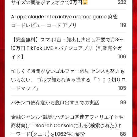
サイズの商品がヤフオクで3万円
232
AI app claude Interactive artifact game 麻雀
コードレビュー コード アプリ
119
【完全無料】スマホ1台・顔出し声出し不要で月3〜
10万円 TikTok LIVE × パチンコアプリ【副業完全ガ
イド】
106
忙しくて時間がないゴルファー必見 センスも努力も
いらない。 ゴルフ知らなきゃ損する 「１００切りロ
ードマップ」
105
パチンコ依存症から脱け出すまでの実話
89
金融ジャンル･競馬･パチンコ関連アフィリエイトや
商材向け！Search Consoleに出る(検索された)キ
ーワード(クエリ)を1,062件ご紹介
88