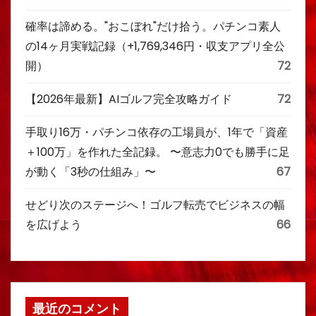
確率は諦める。"おこぼれ"だけ拾う。パチンコ素人
の14ヶ月実戦記録（+1,769,346円・収支アプリ全公
開）
72
【2026年最新】AIゴルフ完全攻略ガイド
72
手取り16万・パチンコ依存の工場員が、1年で「資産
＋100万」を作れた全記録。 〜意志力0でも勝手に足
が動く「3秒の仕組み」〜
67
せどり次のステージへ！ゴルフ転売でビジネスの幅
を広げよう
66
最近のコメント