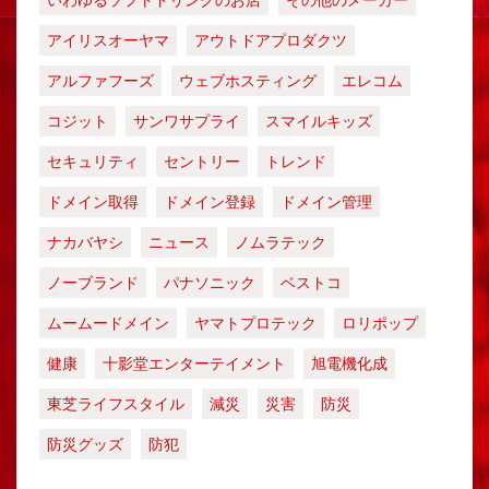
いわゆるソフトドリンクのお店
その他のメーカー
アイリスオーヤマ
アウトドアプロダクツ
アルファフーズ
ウェブホスティング
エレコム
コジット
サンワサプライ
スマイルキッズ
セキュリティ
セントリー
トレンド
ドメイン取得
ドメイン登録
ドメイン管理
ナカバヤシ
ニュース
ノムラテック
ノーブランド
パナソニック
ベストコ
ムームードメイン
ヤマトプロテック
ロリポップ
健康
十影堂エンターテイメント
旭電機化成
東芝ライフスタイル
減災
災害
防災
防災グッズ
防犯