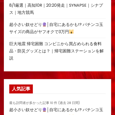
8/1厳選｜高知10R｜20:20発走｜SYNAPSE｜シナプ
ス｜地方競馬
超小さい奴せどり
│自宅にあるかも!? パチンコ玉
サイズの商品がヤフオクで3万円
巨大地震 帰宅困難 コンビニから買占められる食料
品・防災グッズとは？｜帰宅困難ステーションを解
説
人気記事
最も訪問者が多かった記事 10 件 (過去 28 日間)
超小さい奴せどり
│自宅にあるかも!? パチンコ玉