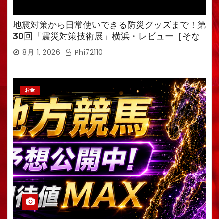
地震対策から日常使いできる防災グッズまで！第
30回「震災対策技術展」横浜・レビュー［そな
えるTV・高荷智也］
8月 1, 2026
Phi72110
お金