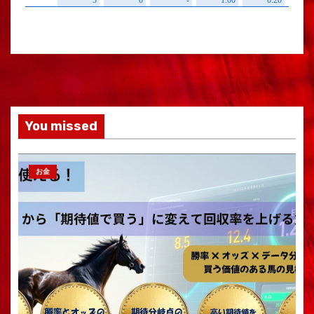
You missed
お金