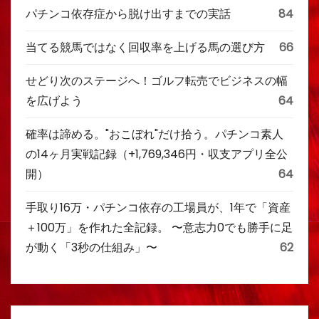
パチンコ依存症から脱け出すまでの実話
84
当てる競馬ではなく回収率を上げる馬の選び方
66
せどり次のステージへ！ゴルフ転売でビジネスの幅
を広げよう
64
確率は諦める。"おこぼれ"だけ拾う。パチンコ素人
の14ヶ月実戦記録（+1,769,346円・収支アプリ全公
開）
64
手取り16万・パチンコ依存の工場員が、1年で「資産
＋100万」を作れた全記録。 〜意志力0でも勝手に足
が動く「3秒の仕組み」〜
62