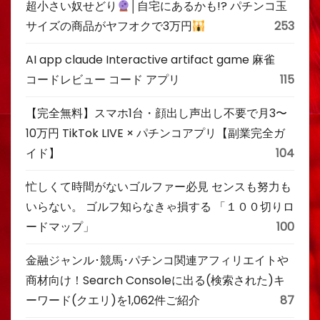
超小さい奴せどり
│自宅にあるかも!? パチンコ玉
サイズの商品がヤフオクで3万円
253
AI app claude Interactive artifact game 麻雀
コードレビュー コード アプリ
115
【完全無料】スマホ1台・顔出し声出し不要で月3〜
10万円 TikTok LIVE × パチンコアプリ【副業完全ガ
イド】
104
忙しくて時間がないゴルファー必見 センスも努力も
いらない。 ゴルフ知らなきゃ損する 「１００切りロ
ードマップ」
100
金融ジャンル･競馬･パチンコ関連アフィリエイトや
商材向け！Search Consoleに出る(検索された)キ
ーワード(クエリ)を1,062件ご紹介
87