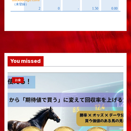
You missed
お金