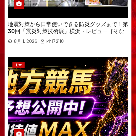
地震対策から日常使いできる防災グッズまで！第
30回「震災対策技術展」横浜・レビュー［そな
えるTV・高荷智也］
8月 1, 2026
Phi72110
お金