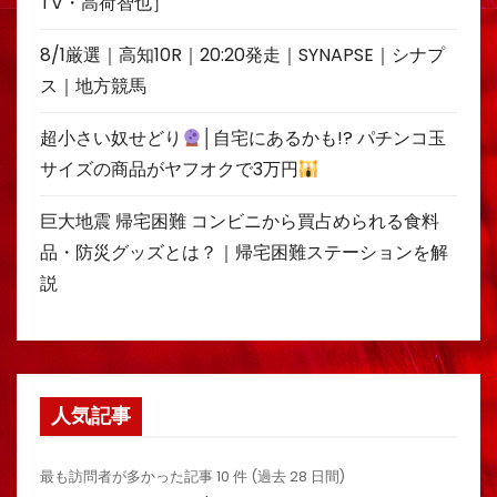
TV・高荷智也］
8/1厳選｜高知10R｜20:20発走｜SYNAPSE｜シナプ
ス｜地方競馬
超小さい奴せどり
│自宅にあるかも!? パチンコ玉
サイズの商品がヤフオクで3万円
巨大地震 帰宅困難 コンビニから買占められる食料
品・防災グッズとは？｜帰宅困難ステーションを解
説
人気記事
最も訪問者が多かった記事 10 件 (過去 28 日間)