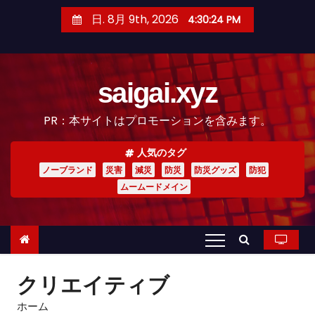
コ
日. 8月 9th, 2026
4:30:26 PM
ン
テ
ン
saigai.xyz
ツ
へ
PR：本サイトはプロモーションを含みます。
ス
キ
人気のタグ
ッ
ノーブランド
災害
減災
防災
防災グッズ
防犯
プ
ムームードメイン
クリエイティブ
ホーム