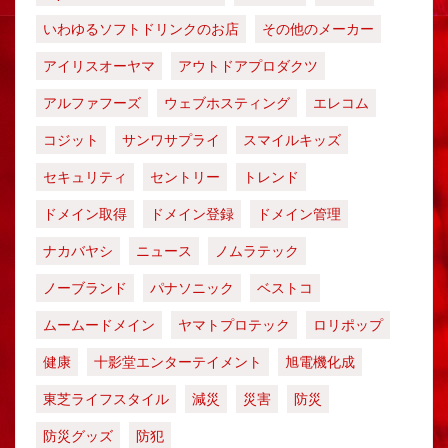
いわゆるソフトドリンクのお店
その他のメーカー
アイリスオーヤマ
アウトドアプロダクツ
アルファフーズ
ウェブホスティング
エレコム
コジット
サンワサプライ
スマイルキッズ
セキュリティ
セントリー
トレンド
ドメイン取得
ドメイン登録
ドメイン管理
ナカバヤシ
ニュース
ノムラテック
ノーブランド
パナソニック
ベストコ
ムームードメイン
ヤマトプロテック
ロリポップ
健康
十影堂エンターテイメント
旭電機化成
東芝ライフスタイル
減災
災害
防災
防災グッズ
防犯