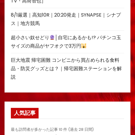
TV・高荷智也］
8/1厳選｜高知10R｜20:20発走｜SYNAPSE｜シナプ
ス｜地方競馬
超小さい奴せどり
│自宅にあるかも!? パチンコ玉
サイズの商品がヤフオクで3万円
巨大地震 帰宅困難 コンビニから買占められる食料
品・防災グッズとは？｜帰宅困難ステーションを解
説
人気記事
最も訪問者が多かった記事 10 件 (過去 28 日間)