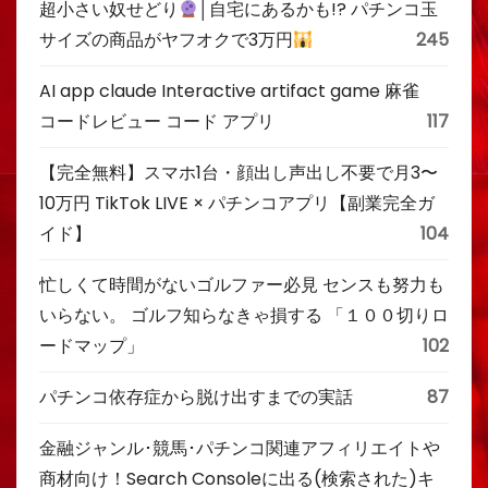
超小さい奴せどり
│自宅にあるかも!? パチンコ玉
サイズの商品がヤフオクで3万円
245
AI app claude Interactive artifact game 麻雀
コードレビュー コード アプリ
117
【完全無料】スマホ1台・顔出し声出し不要で月3〜
10万円 TikTok LIVE × パチンコアプリ【副業完全ガ
イド】
104
忙しくて時間がないゴルファー必見 センスも努力も
いらない。 ゴルフ知らなきゃ損する 「１００切りロ
ードマップ」
102
パチンコ依存症から脱け出すまでの実話
87
金融ジャンル･競馬･パチンコ関連アフィリエイトや
商材向け！Search Consoleに出る(検索された)キ