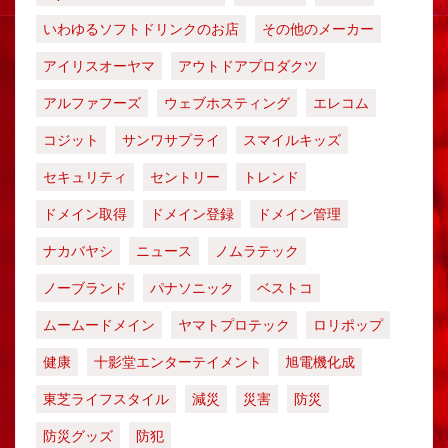
いわゆるソフトドリンクのお店
その他のメーカー
アイリスオーヤマ
アウトドアプロダクツ
アルファフーズ
ウェブホスティング
エレコム
コジット
サンワサプライ
スマイルキッズ
セキュリティ
セントリー
トレンド
ドメイン取得
ドメイン登録
ドメイン管理
ナカバヤシ
ニュース
ノムラテック
ノーブランド
パナソニック
ベストコ
ムームードメイン
ヤマトプロテック
ロリポップ
健康
十影堂エンターテイメント
旭電機化成
東芝ライフスタイル
減災
災害
防災
防災グッズ
防犯