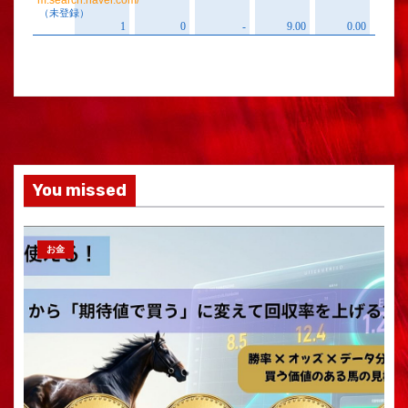
You missed
お金