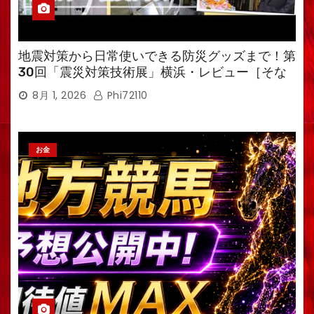
地震対策から日常使いできる防災グッズまで！第
30回「震災対策技術展」横浜・レビュー［そな
えるTV・高荷智也］
8月 1, 2026
Phi72110
お金