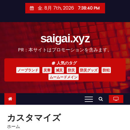
コ
金. 8月 7th, 2026
7:38:42 PM
ン
テ
ン
saigai.xyz
ツ
へ
PR：本サイトはプロモーションを含みます。
ス
キ
人気のタグ
ッ
ノーブランド
災害
減災
防災
防災グッズ
防犯
プ
ムームードメイン
カスタマイズ
ホーム