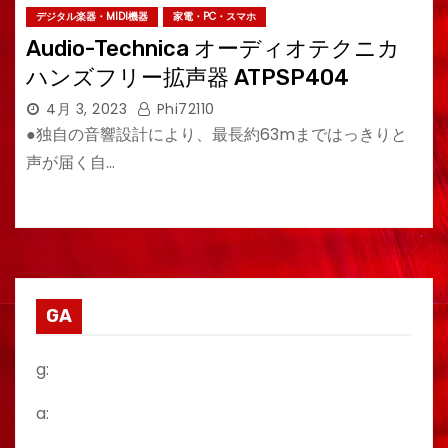
デジタル楽器・MIDI機器
家電・PC・スマホ
Audio-Technica オーディオテクニカ
ハンズフリー拡声器 ATPSP404
4月 3, 2023
Phi72110
●独自の音響設計により、最長約63mまではっきりと
声が届く自…
GA
g:
a: