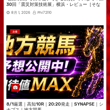
30回「震災対策技術展」横浜・レビュー［そな
えるTV・高荷智也］
8月 1, 2026
Phi72110
お金
8/1厳選｜高知10R｜20:20発走｜SYNAPSE｜シ
ナプス｜地方競馬