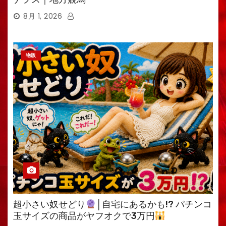
8月 1, 2026
物販
超小さい奴せどり
│自宅にあるかも!? パチンコ
玉サイズの商品がヤフオクで3万円