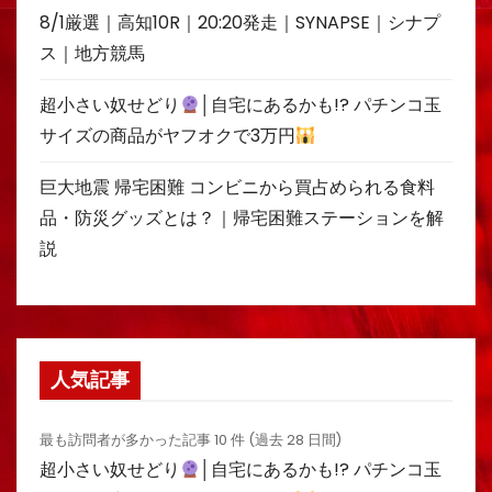
8/1厳選｜高知10R｜20:20発走｜SYNAPSE｜シナプ
ス｜地方競馬
超小さい奴せどり
│自宅にあるかも!? パチンコ玉
サイズの商品がヤフオクで3万円
巨大地震 帰宅困難 コンビニから買占められる食料
品・防災グッズとは？｜帰宅困難ステーションを解
説
人気記事
最も訪問者が多かった記事 10 件 (過去 28 日間)
超小さい奴せどり
│自宅にあるかも!? パチンコ玉