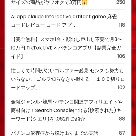
サイズの商品がヤフオクで3万円
250
AI app claude Interactive artifact game 麻雀
コードレビュー コード アプリ
118
【完全無料】スマホ1台・顔出し声出し不要で月3〜
10万円 TikTok LIVE × パチンコアプリ【副業完全ガ
イド】
106
忙しくて時間がないゴルファー必見 センスも努力も
いらない。 ゴルフ知らなきゃ損する 「１００切りロ
ードマップ」
102
金融ジャンル･競馬･パチンコ関連アフィリエイトや
商材向け！Search Consoleに出る(検索された)キ
ーワード(クエリ)を1,062件ご紹介
88
パチンコ依存症から脱け出すまでの実話
87