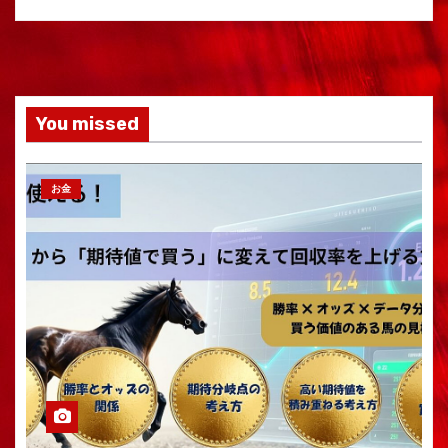
You missed
お金