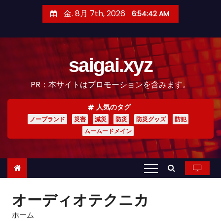
コ
金. 8月 7th, 2026
6:54:44 AM
ン
テ
ン
saigai.xyz
ツ
へ
PR：本サイトはプロモーションを含みます。
ス
キ
人気のタグ
ッ
ノーブランド
災害
減災
防災
防災グッズ
防犯
プ
ムームードメイン
オーディオテクニカ
ホーム