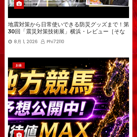
地震対策から日常使いできる防災グッズまで！第
30回「震災対策技術展」横浜・レビュー［そな
えるTV・高荷智也］
8月 1, 2026
Phi72110
お金