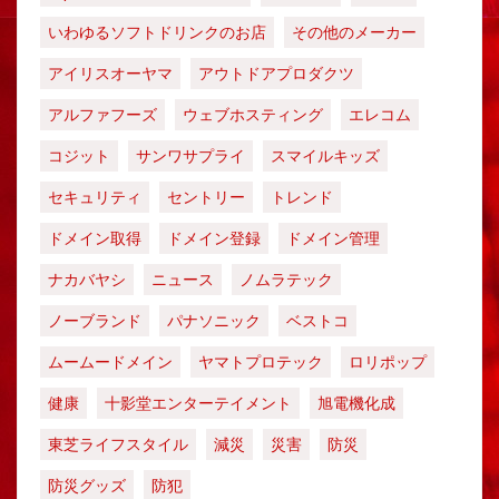
いわゆるソフトドリンクのお店
その他のメーカー
アイリスオーヤマ
アウトドアプロダクツ
アルファフーズ
ウェブホスティング
エレコム
コジット
サンワサプライ
スマイルキッズ
セキュリティ
セントリー
トレンド
ドメイン取得
ドメイン登録
ドメイン管理
ナカバヤシ
ニュース
ノムラテック
ノーブランド
パナソニック
ベストコ
ムームードメイン
ヤマトプロテック
ロリポップ
健康
十影堂エンターテイメント
旭電機化成
東芝ライフスタイル
減災
災害
防災
防災グッズ
防犯