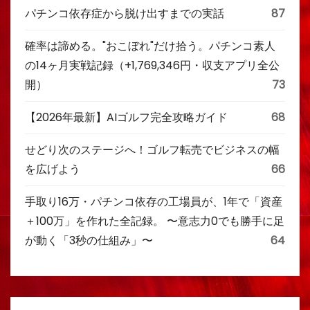
パチンコ依存症から脱け出すまでの実話
87
確率は諦める。"おこぼれ"だけ拾う。パチンコ素人
の14ヶ月実戦記録（+1,769,346円・収支アプリ全公
開）
73
【2026年最新】AIゴルフ完全攻略ガイド
68
せどり次のステージへ！ゴルフ転売でビジネスの幅
を広げよう
66
手取り16万・パチンコ依存の工場員が、1年で「資産
＋100万」を作れた全記録。 〜意志力0でも勝手に足
が動く「3秒の仕組み」〜
64