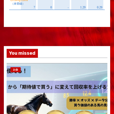
You missed
お金