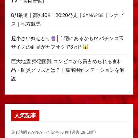
TV・高荷智也］
8/1厳選｜高知10R｜20:20発走｜SYNAPSE｜シナプ
ス｜地方競馬
超小さい奴せどり
│自宅にあるかも!? パチンコ玉
サイズの商品がヤフオクで3万円
巨大地震 帰宅困難 コンビニから買占められる食料
品・防災グッズとは？｜帰宅困難ステーションを解
説
人気記事
最も訪問者が多かった記事 10 件 (過去 28 日間)