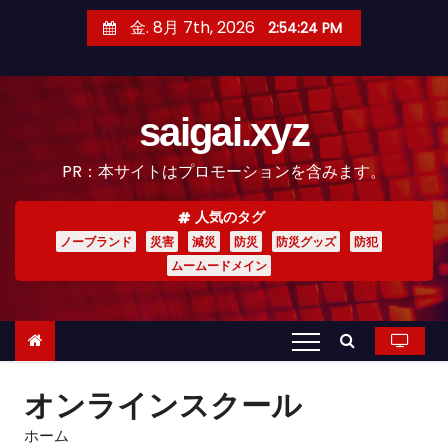
コ
金. 8月 7th, 2026
2:54:25 PM
ン
テ
ン
saigai.xyz
ツ
へ
PR：本サイトはプロモーションを含みます。
ス
キ
人気のタグ
ッ
ノーブランド
災害
減災
防災
防災グッズ
防犯
プ
ムームードメイン
オンラインスクール
ホーム