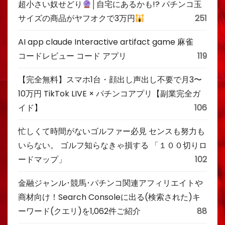
超小さい奴せどり
│自宅にあるかも!? パチンコ玉
サイズの商品がヤフオクで3万円
251
AI app claude Interactive artifact game 麻雀
コードレビュー コード アプリ
119
【完全無料】スマホ1台・顔出し声出し不要で月3〜
10万円 TikTok LIVE × パチンコアプリ【副業完全ガ
イド】
106
忙しくて時間がないゴルファー必見 センスも努力も
いらない。 ゴルフ知らなきゃ損する 「１００切りロ
ードマップ」
102
金融ジャンル･競馬･パチンコ関連アフィリエイトや
商材向け！Search Consoleに出る(検索された)キ
ーワード(クエリ)を1,062件ご紹介
88