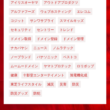
アイリスオーヤマ
アウトドアプロダクツ
アルファフーズ
ウェブホスティング
エレコム
コジット
サンワサプライ
スマイルキッズ
セキュリティ
セントリー
トレンド
ドメイン取得
ドメイン登録
ドメイン管理
ナカバヤシ
ニュース
ノムラテック
ノーブランド
パナソニック
ベストコ
ムームードメイン
ヤマトプロテック
ロリポップ
健康
十影堂エンターテイメント
旭電機化成
東芝ライフスタイル
減災
災害
防災
防災グッズ
防犯