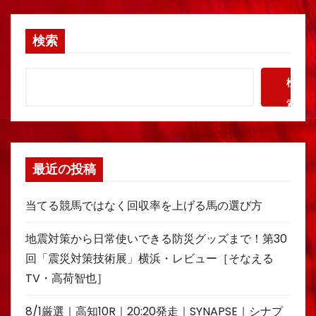
検索
検
索
最近の投稿
当てる競馬ではなく回収率を上げる馬の選び方
地震対策から日常使いできる防災グッズまで！第30
回「震災対策技術展」横浜・レビュー［そなえる
TV・高荷智也］
8/1厳選｜高知10R｜20:20発走｜SYNAPSE｜シナプ