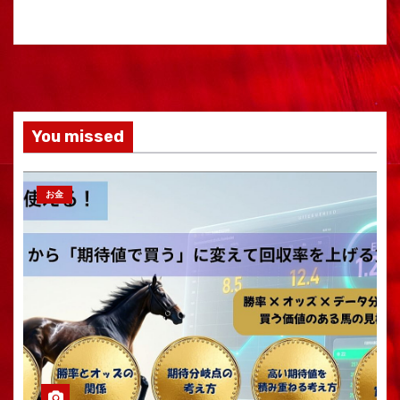
You missed
お金