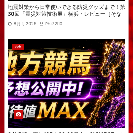
地震対策から日常使いできる防災グッズまで！第
30回「震災対策技術展」横浜・レビュー［そな
えるTV・高荷智也］
8月 1, 2026
Phi72110
お金