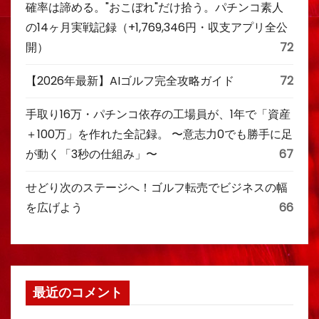
確率は諦める。"おこぼれ"だけ拾う。パチンコ素人
の14ヶ月実戦記録（+1,769,346円・収支アプリ全公
開）
72
【2026年最新】AIゴルフ完全攻略ガイド
72
手取り16万・パチンコ依存の工場員が、1年で「資産
＋100万」を作れた全記録。 〜意志力0でも勝手に足
が動く「3秒の仕組み」〜
67
せどり次のステージへ！ゴルフ転売でビジネスの幅
を広げよう
66
最近のコメント