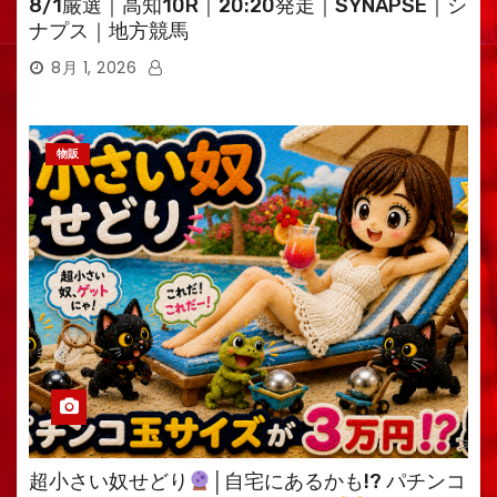
8/1厳選｜高知10R｜20:20発走｜SYNAPSE｜シ
ナプス｜地方競馬
8月 1, 2026
物販
超小さい奴せどり
│自宅にあるかも!? パチンコ