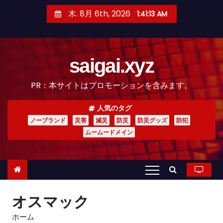
コ
木. 8月 6th, 2026
1:41:15 AM
ン
テ
ン
saigai.xyz
ツ
へ
PR：本サイトはプロモーションを含みます。
ス
キ
人気のタグ
ッ
ノーブランド
災害
減災
防災
防災グッズ
防犯
プ
ムームードメイン
オスマック
ホーム