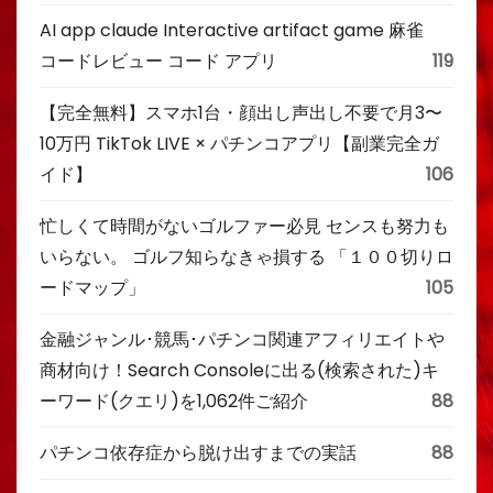
AI app claude Interactive artifact game 麻雀
コードレビュー コード アプリ
119
【完全無料】スマホ1台・顔出し声出し不要で月3〜
10万円 TikTok LIVE × パチンコアプリ【副業完全ガ
イド】
106
忙しくて時間がないゴルファー必見 センスも努力も
いらない。 ゴルフ知らなきゃ損する 「１００切りロ
ードマップ」
105
金融ジャンル･競馬･パチンコ関連アフィリエイトや
商材向け！Search Consoleに出る(検索された)キ
ーワード(クエリ)を1,062件ご紹介
88
パチンコ依存症から脱け出すまでの実話
88