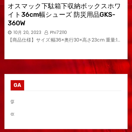
オスマック下駄箱下収納ボックスホワ
イト36cm幅シューズ 防災用品GKS-
360W
10月 20, 2023
Phi72110
【商品仕様】サイズ:幅36×奥行30×高さ23cm 重量:1…
GA
g:
a: