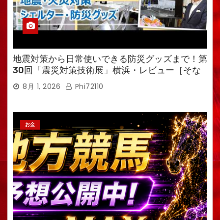
地震対策から日常使いできる防災グッズまで！第
30回「震災対策技術展」横浜・レビュー［そな
えるTV・高荷智也］
8月 1, 2026
Phi72110
お金