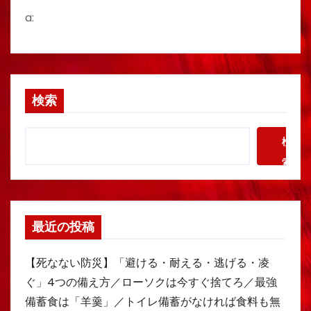
a:
検索
検
索
最近の投稿
【死なない防災】「避ける・耐える・逃げる・凌
ぐ」4つの備え方／ローソクは今すぐ捨てろ／最強
備蓄食は「羊羹」／トイレ備蓄がなければ食料も無