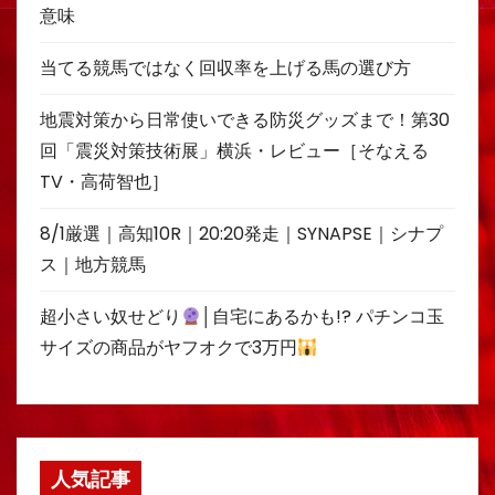
意味
当てる競馬ではなく回収率を上げる馬の選び方
地震対策から日常使いできる防災グッズまで！第30
回「震災対策技術展」横浜・レビュー［そなえる
TV・高荷智也］
8/1厳選｜高知10R｜20:20発走｜SYNAPSE｜シナプ
ス｜地方競馬
超小さい奴せどり
│自宅にあるかも!? パチンコ玉
サイズの商品がヤフオクで3万円
人気記事