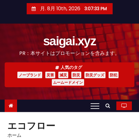
コ
月. 8月 10th, 2026
3:07:34 PM
ン
テ
ン
saigai.xyz
ツ
へ
PR：本サイトはプロモーションを含みます。
ス
キ
人気のタグ
ッ
ノーブランド
災害
減災
防災
防災グッズ
防犯
プ
ムームードメイン
エコフロー
ホーム