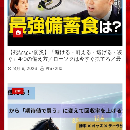
【死なない防災】「避ける・耐える・逃げる・凌
ぐ」4つの備え方／ローソクは今すぐ捨てろ／最
強備蓄食は「羊羹」／トイレ備蓄がなければ食料
8月 9, 2026
Phi72110
も無意味
お金