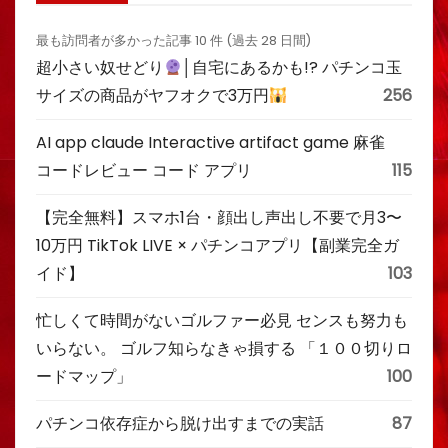
最も訪問者が多かった記事 10 件 (過去 28 日間)
超小さい奴せどり
│自宅にあるかも!? パチンコ玉
サイズの商品がヤフオクで3万円
256
AI app claude Interactive artifact game 麻雀
コードレビュー コード アプリ
115
【完全無料】スマホ1台・顔出し声出し不要で月3〜
10万円 TikTok LIVE × パチンコアプリ【副業完全ガ
イド】
103
忙しくて時間がないゴルファー必見 センスも努力も
いらない。 ゴルフ知らなきゃ損する 「１００切りロ
ードマップ」
100
パチンコ依存症から脱け出すまでの実話
87