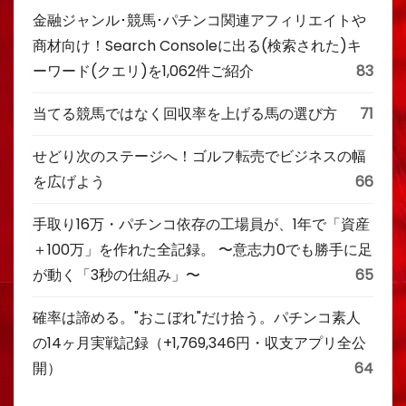
金融ジャンル･競馬･パチンコ関連アフィリエイトや
商材向け！Search Consoleに出る(検索された)キ
ーワード(クエリ)を1,062件ご紹介
83
当てる競馬ではなく回収率を上げる馬の選び方
71
せどり次のステージへ！ゴルフ転売でビジネスの幅
を広げよう
66
手取り16万・パチンコ依存の工場員が、1年で「資産
＋100万」を作れた全記録。 〜意志力0でも勝手に足
が動く「3秒の仕組み」〜
65
確率は諦める。"おこぼれ"だけ拾う。パチンコ素人
の14ヶ月実戦記録（+1,769,346円・収支アプリ全公
開）
64