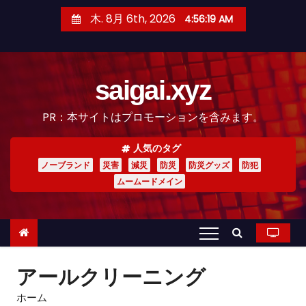
コ
木. 8月 6th, 2026
4:56:21 AM
ン
テ
ン
saigai.xyz
ツ
へ
PR：本サイトはプロモーションを含みます。
ス
キ
人気のタグ
ッ
ノーブランド
災害
減災
防災
防災グッズ
防犯
プ
ムームードメイン
アールクリーニング
ホーム