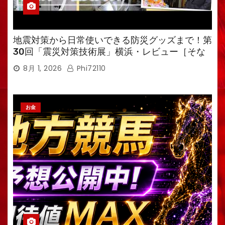
地震対策から日常使いできる防災グッズまで！第
30回「震災対策技術展」横浜・レビュー［そな
えるTV・高荷智也］
8月 1, 2026
Phi72110
お金