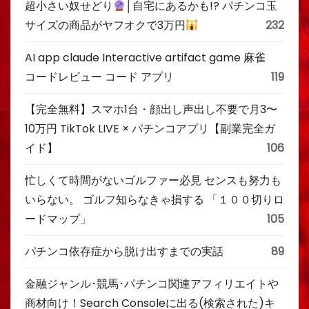
超小さい奴せどり
│自宅にあるかも!? パチンコ玉
サイズの商品がヤフオクで3万円
232
AI app claude Interactive artifact game 麻雀
コードレビュー コード アプリ
119
【完全無料】スマホ1台・顔出し声出し不要で月3〜
10万円 TikTok LIVE × パチンコアプリ【副業完全ガ
イド】
106
忙しくて時間がないゴルファー必見 センスも努力も
いらない。 ゴルフ知らなきゃ損する 「１００切りロ
ードマップ」
105
パチンコ依存症から脱け出すまでの実話
89
金融ジャンル･競馬･パチンコ関連アフィリエイトや
商材向け！Search Consoleに出る(検索された)キ