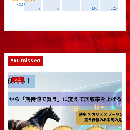
You missed
お金