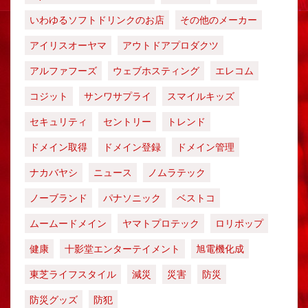
いわゆるソフトドリンクのお店
その他のメーカー
アイリスオーヤマ
アウトドアプロダクツ
アルファフーズ
ウェブホスティング
エレコム
コジット
サンワサプライ
スマイルキッズ
セキュリティ
セントリー
トレンド
ドメイン取得
ドメイン登録
ドメイン管理
ナカバヤシ
ニュース
ノムラテック
ノーブランド
パナソニック
ベストコ
ムームードメイン
ヤマトプロテック
ロリポップ
健康
十影堂エンターテイメント
旭電機化成
東芝ライフスタイル
減災
災害
防災
防災グッズ
防犯