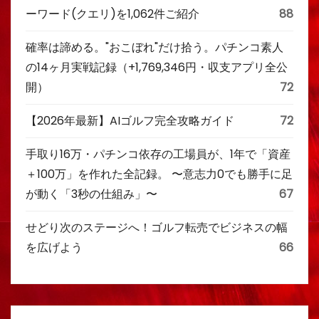
ーワード(クエリ)を1,062件ご紹介
88
確率は諦める。"おこぼれ"だけ拾う。パチンコ素人
の14ヶ月実戦記録（+1,769,346円・収支アプリ全公
開）
72
【2026年最新】AIゴルフ完全攻略ガイド
72
手取り16万・パチンコ依存の工場員が、1年で「資産
＋100万」を作れた全記録。 〜意志力0でも勝手に足
が動く「3秒の仕組み」〜
67
せどり次のステージへ！ゴルフ転売でビジネスの幅
を広げよう
66