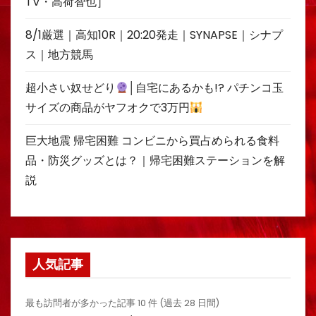
TV・高荷智也］
8/1厳選｜高知10R｜20:20発走｜SYNAPSE｜シナプ
ス｜地方競馬
超小さい奴せどり
│自宅にあるかも!? パチンコ玉
サイズの商品がヤフオクで3万円
巨大地震 帰宅困難 コンビニから買占められる食料
品・防災グッズとは？｜帰宅困難ステーションを解
説
人気記事
最も訪問者が多かった記事 10 件 (過去 28 日間)