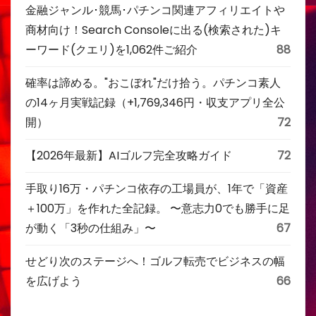
金融ジャンル･競馬･パチンコ関連アフィリエイトや
商材向け！Search Consoleに出る(検索された)キ
ーワード(クエリ)を1,062件ご紹介
88
確率は諦める。"おこぼれ"だけ拾う。パチンコ素人
の14ヶ月実戦記録（+1,769,346円・収支アプリ全公
開）
72
【2026年最新】AIゴルフ完全攻略ガイド
72
手取り16万・パチンコ依存の工場員が、1年で「資産
＋100万」を作れた全記録。 〜意志力0でも勝手に足
が動く「3秒の仕組み」〜
67
せどり次のステージへ！ゴルフ転売でビジネスの幅
を広げよう
66