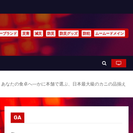
ーブランド
災害
減災
防災
防災グッズ
防犯
ムームードメイン
、あなたの食卓へ―かに本舗で選ぶ、日本最大級のカニの品揃え
GA