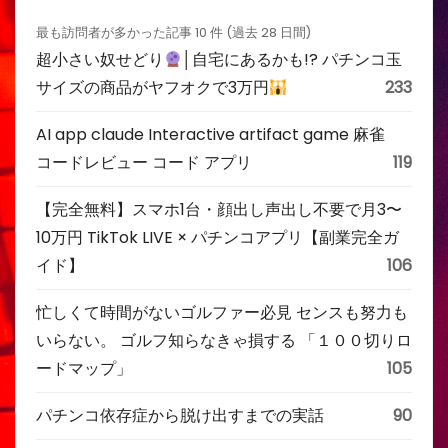
最も訪問者が多かった記事 10 件 (過去 28 日間)
超小さい奴せどり
│自宅にあるかも!? パチンコ玉
サイズの商品がヤフオクで3万円
233
AI app claude Interactive artifact game 麻雀
コードレビュー コード アプリ
119
【完全無料】スマホ1台・顔出し声出し不要で月3〜
10万円 TikTok LIVE × パチンコアプリ【副業完全ガ
イド】
106
忙しくて時間がないゴルファー必見 センスも努力も
いらない。 ゴルフ知らなきゃ損する 「１００切りロ
ードマップ」
105
パチンコ依存症から脱け出すまでの実話
90