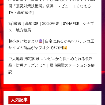
回「震災対策技術展」横浜・レビュー［そなえる
TV・高荷智也］
8/1厳選｜高知10R｜20:20発走｜SYNAPSE｜シナプ
ス｜地方競馬
超小さい奴せどり
│自宅にあるかも!? パチンコ玉
サイズの商品がヤフオクで3万円
巨大地震 帰宅困難 コンビニから買占められる食料
品・防災グッズとは？｜帰宅困難ステーションを解
説
人気記事