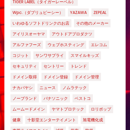
TIGER LABEL（タイガーレーベル）
Wpc.（ダブリュピーシー）
YAZAWA
ZEPEAL
いわゆるソフトドリンクのお店
その他のメーカー
アイリスオーヤマ
アウトドアプロダクツ
アルファフーズ
ウェブホスティング
エレコム
コジット
サンワサプライ
スマイルキッズ
セキュリティ
セントリー
トレンド
ドメイン取得
ドメイン登録
ドメイン管理
ナカバヤシ
ニュース
ノムラテック
ノーブランド
パナソニック
ベストコ
ムームードメイン
ヤマトプロテック
ロリポップ
健康
十影堂エンターテイメント
旭電機化成