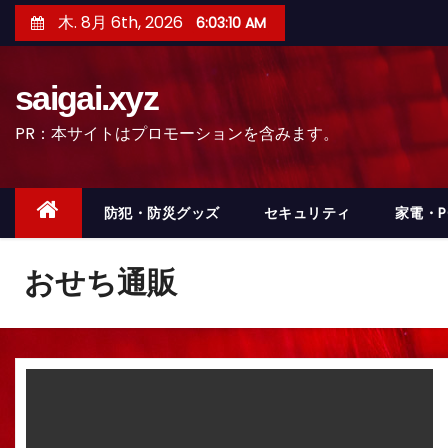
コ
木. 8月 6th, 2026
6:03:13 AM
ン
テ
saigai.xyz
ン
ツ
PR：本サイトはプロモーションを含みます。
へ
ス
キ
防犯・防災グッズ
セキュリティ
家電・
ッ
プ
おせち通販