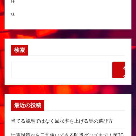
g:
a:
検索
検
索
最近の投稿
当てる競馬ではなく回収率を上げる馬の選び方
地震対策から日常使いできる防災グッズまで！第30