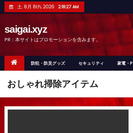
コ
土. 8月 8th, 2026
2:18:30 AM
ン
テ
saigai.xyz
ン
ツ
PR：本サイトはプロモーションを含みます。
へ
ス
キ
防犯・防災グッズ
セキュリティ
家電・
ッ
プ
おしゃれ掃除アイテム