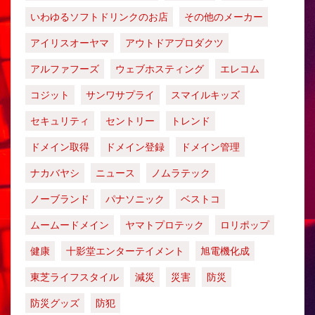
いわゆるソフトドリンクのお店
その他のメーカー
アイリスオーヤマ
アウトドアプロダクツ
アルファフーズ
ウェブホスティング
エレコム
コジット
サンワサプライ
スマイルキッズ
セキュリティ
セントリー
トレンド
ドメイン取得
ドメイン登録
ドメイン管理
ナカバヤシ
ニュース
ノムラテック
ノーブランド
パナソニック
ベストコ
ムームードメイン
ヤマトプロテック
ロリポップ
健康
十影堂エンターテイメント
旭電機化成
東芝ライフスタイル
減災
災害
防災
防災グッズ
防犯