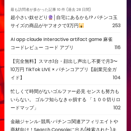
最も訪問者が多かった記事 10 件 (過去 28 日間)
超小さい奴せどり
│自宅にあるかも!? パチンコ玉
サイズの商品がヤフオクで3万円
253
AI app claude Interactive artifact game 麻雀
コードレビュー コード アプリ
116
【完全無料】スマホ1台・顔出し声出し不要で月3〜
10万円 TikTok LIVE × パチンコアプリ【副業完全ガ
イド】
104
忙しくて時間がないゴルファー必見 センスも努力も
いらない。 ゴルフ知らなきゃ損する 「１００切りロ
ードマップ」
102
金融ジャンル･競馬･パチンコ関連アフィリエイトや
商材向け！Search Consoleに出る(検索された)キ