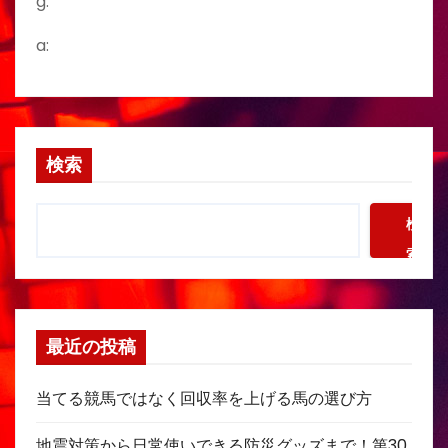
g:
a:
検索
検
索
最近の投稿
当てる競馬ではなく回収率を上げる馬の選び方
地震対策から日常使いできる防災グッズまで！第30