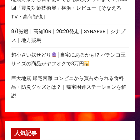
回「震災対策技術展」横浜・レビュー［そなえる
TV・高荷智也］
8/1厳選｜高知10R｜20:20発走｜SYNAPSE｜シナプ
ス｜地方競馬
超小さい奴せどり
│自宅にあるかも!? パチンコ玉
サイズの商品がヤフオクで3万円
巨大地震 帰宅困難 コンビニから買占められる食料
品・防災グッズとは？｜帰宅困難ステーションを解
説
人気記事