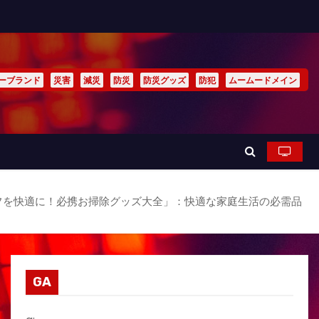
ーブランド
災害
減災
防災
防災グッズ
防犯
ムームードメイン
フを快適に！必携お掃除グッズ大全」：快適な家庭生活の必需品
GA