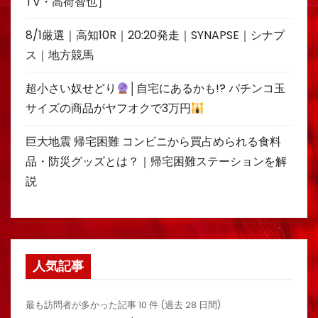
TV・高荷智也］
8/1厳選｜高知10R｜20:20発走｜SYNAPSE｜シナプ
ス｜地方競馬
超小さい奴せどり
│自宅にあるかも!? パチンコ玉
サイズの商品がヤフオクで3万円
巨大地震 帰宅困難 コンビニから買占められる食料
品・防災グッズとは？｜帰宅困難ステーションを解
説
人気記事
最も訪問者が多かった記事 10 件 (過去 28 日間)