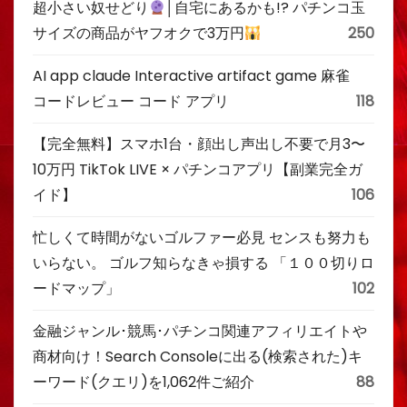
超小さい奴せどり
│自宅にあるかも!? パチンコ玉
サイズの商品がヤフオクで3万円
250
AI app claude Interactive artifact game 麻雀
コードレビュー コード アプリ
118
【完全無料】スマホ1台・顔出し声出し不要で月3〜
10万円 TikTok LIVE × パチンコアプリ【副業完全ガ
イド】
106
忙しくて時間がないゴルファー必見 センスも努力も
いらない。 ゴルフ知らなきゃ損する 「１００切りロ
ードマップ」
102
金融ジャンル･競馬･パチンコ関連アフィリエイトや
商材向け！Search Consoleに出る(検索された)キ
ーワード(クエリ)を1,062件ご紹介
88