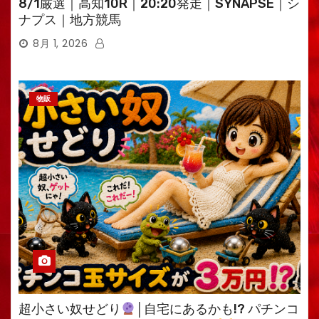
8/1厳選｜高知10R｜20:20発走｜SYNAPSE｜シ
ナプス｜地方競馬
8月 1, 2026
物販
超小さい奴せどり
│自宅にあるかも!? パチンコ