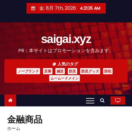
コ
金. 8月 7th, 2026
4:21:36 AM
ン
テ
ン
saigai.xyz
ツ
へ
PR：本サイトはプロモーションを含みます。
ス
キ
人気のタグ
ッ
ノーブランド
災害
減災
防災
防災グッズ
防犯
プ
ムームードメイン
金融商品
ホーム