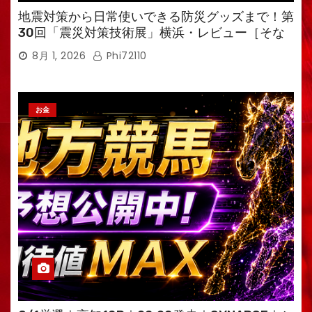
地震対策から日常使いできる防災グッズまで！第
30回「震災対策技術展」横浜・レビュー［そな
えるTV・高荷智也］
8月 1, 2026
Phi72110
お金