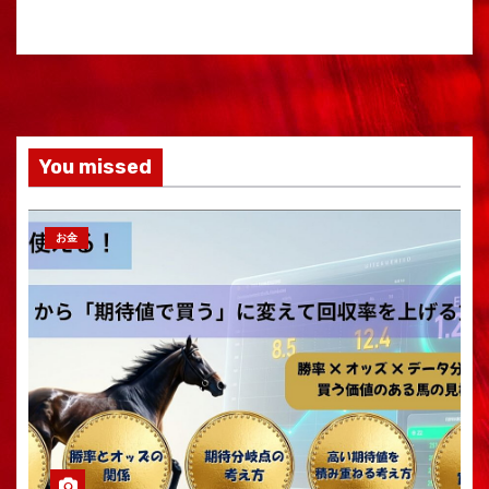
You missed
お金