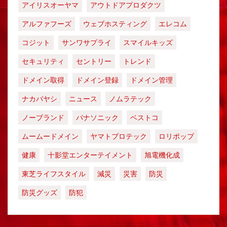
アイリスオーヤマ
アウトドアプロダクツ
アルファフーズ
ウェブホスティング
エレコム
コジット
サンワサプライ
スマイルキッズ
セキュリティ
セントリー
トレンド
ドメイン取得
ドメイン登録
ドメイン管理
ナカバヤシ
ニュース
ノムラテック
ノーブランド
パナソニック
ベストコ
ムームードメイン
ヤマトプロテック
ロリポップ
健康
十影堂エンターテイメント
旭電機化成
東芝ライフスタイル
減災
災害
防災
防災グッズ
防犯