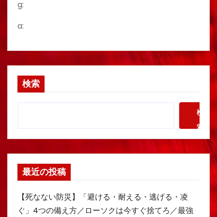
g:
a:
検索
検
索
最近の投稿
【死なない防災】「避ける・耐える・逃げる・凌
ぐ」4つの備え方／ローソクは今すぐ捨てろ／最強