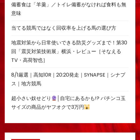
備蓄食は「羊羹」／トイレ備蓄がなければ食料も無
意味
当てる競馬ではなく回収率を上げる馬の選び方
地震対策から日常使いできる防災グッズまで！第30
回「震災対策技術展」横浜・レビュー［そなえる
TV・高荷智也］
8/1厳選｜高知10R｜20:20発走｜SYNAPSE｜シナプ
ス｜地方競馬
超小さい奴せどり
│自宅にあるかも!? パチンコ玉
サイズの商品がヤフオクで3万円