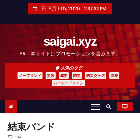
コ
日. 8月 9th, 2026
2:37:33 PM
ン
テ
ン
saigai.xyz
ツ
へ
PR：本サイトはプロモーションを含みます。
ス
キ
人気のタグ
ッ
ノーブランド
災害
減災
防災
防災グッズ
防犯
プ
ムームードメイン
結束バンド
ホーム