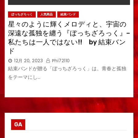
ぼっちざろっく
人気商品
結束バンド
星々のように輝くメロディと、宇宙の
深遠な孤独を纏う『ぼっちざろっく』–
私たちは一人ではない!! by 結束バン
ド
12月 20, 2023
Phi72110
結束バンドが贈る「ぼっちざろっく」は、青春と孤独
をテーマにし…
GA