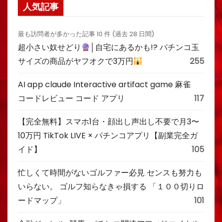
人気記事
最も訪問者が多かった記事 10 件 (過去 28 日間)
超小さい奴せどり
│自宅にあるかも!? パチンコ玉
サイズの商品がヤフオクで3万円
255
AI app claude Interactive artifact game 麻雀
コードレビュー コード アプリ
117
【完全無料】スマホ1台・顔出し声出し不要で月3〜
10万円 TikTok LIVE × パチンコアプリ【副業完全ガ
イド】
105
忙しくて時間がないゴルファー必見 センスも努力も
いらない。 ゴルフ知らなきゃ損する 「１００切りロ
ードマップ」
101