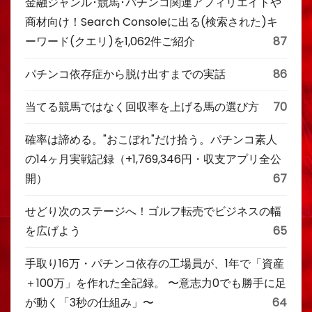
金融ジャンル･競馬･パチンコ関連アフィリエイトや
商材向け！Search Consoleに出る(検索された)キ
ーワード(クエリ)を1,062件ご紹介
87
パチンコ依存症から脱け出すまでの実話
86
当てる競馬ではなく回収率を上げる馬の選び方
70
確率は諦める。"おこぼれ"だけ拾う。パチンコ素人
の14ヶ月実戦記録（+1,769,346円・収支アプリ全公
開）
67
せどり次のステージへ！ゴルフ転売でビジネスの幅
を広げよう
65
手取り16万・パチンコ依存の工場員が、1年で「資産
＋100万」を作れた全記録。 〜意志力0でも勝手に足
が動く「3秒の仕組み」〜
64