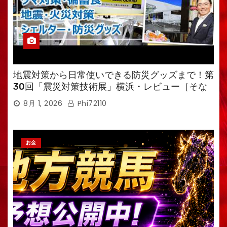
地震対策から日常使いできる防災グッズまで！第
30回「震災対策技術展」横浜・レビュー［そな
えるTV・高荷智也］
8月 1, 2026
Phi72110
お金