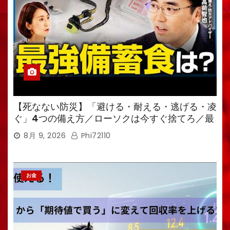
【死なない防災】「避ける・耐える・逃げる・凌
ぐ」4つの備え方／ローソクは今すぐ捨てろ／最
強備蓄食は「羊羹」／トイレ備蓄がなければ食料
8月 9, 2026
Phi72110
も無意味
お金