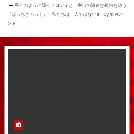
星々のように輝くメロディと、宇宙の深遠な孤独を纏う
『ぼっちざろっく』– 私たちは一人ではない!! by 結束バ
ンド