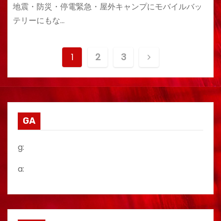
地震・防災・停電緊急・屋外キャンプにモバイルバッ
テリーにもな…
投
1
2
3
稿
の
ペ
GA
ー
g:
ジ
a:
送
り