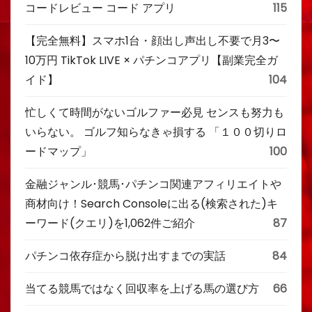
コードレビュー コード アプリ
115
【完全無料】スマホ1台・顔出し声出し不要で月3〜
10万円 TikTok LIVE × パチンコアプリ【副業完全ガ
イド】
104
忙しくて時間がないゴルファー必見 センスも努力も
いらない。 ゴルフ知らなきゃ損する 「１００切りロ
ードマップ」
100
金融ジャンル･競馬･パチンコ関連アフィリエイトや
商材向け！Search Consoleに出る(検索された)キ
ーワード(クエリ)を1,062件ご紹介
87
パチンコ依存症から脱け出すまでの実話
84
当てる競馬ではなく回収率を上げる馬の選び方
66