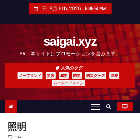
コ
日. 8月 9th, 2026
5:35:52 PM
ン
テ
ン
saigai.xyz
ツ
へ
PR：本サイトはプロモーションを含みます。
ス
キ
人気のタグ
ッ
ノーブランド
災害
減災
防災
防災グッズ
防犯
プ
ムームードメイン
照明
ホーム