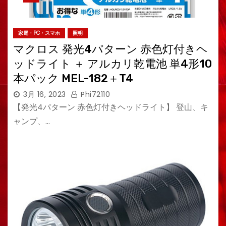
家電・PC・スマホ
照明
マクロス 発光4パターン 赤色灯付きヘ
ッドライト ＋ アルカリ乾電池 単4形10
本パック MEL-182＋T4
3月 16, 2023
Phi72110
【発光4パターン 赤色灯付きヘッドライト】 登山、キ
ャンプ、…