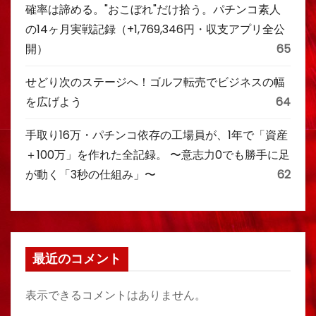
確率は諦める。"おこぼれ"だけ拾う。パチンコ素人
の14ヶ月実戦記録（+1,769,346円・収支アプリ全公
開）
65
せどり次のステージへ！ゴルフ転売でビジネスの幅
を広げよう
64
手取り16万・パチンコ依存の工場員が、1年で「資産
＋100万」を作れた全記録。 〜意志力0でも勝手に足
が動く「3秒の仕組み」〜
62
最近のコメント
表示できるコメントはありません。