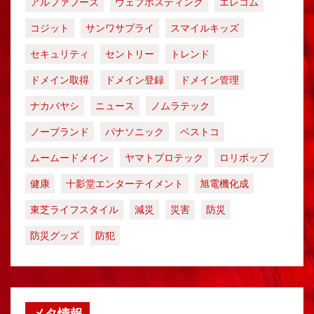
アルファフーズ
ウェブホスティング
エレコム
コジット
サンワサプライ
スマイルキッズ
セキュリティ
セントリー
トレンド
ドメイン取得
ドメイン登録
ドメイン管理
ナカバヤシ
ニュース
ノムラテック
ノーブランド
パナソニック
ベストコ
ムームードメイン
ヤマトプロテック
ロリポップ
健康
十影堂エンターテイメント
旭電機化成
東芝ライフスタイル
減災
災害
防災
防災グッズ
防犯