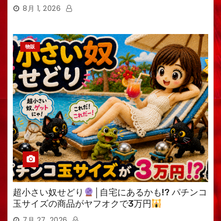
8月 1, 2026
物販
超小さい奴せどり
│自宅にあるかも!? パチンコ
玉サイズの商品がヤフオクで3万円
7月 27, 2026