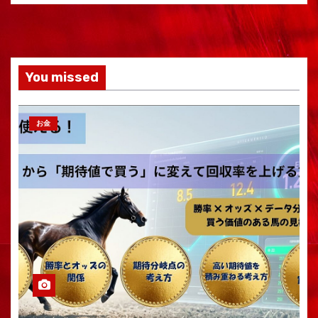
You missed
お金