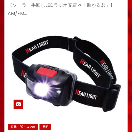
【ソーラー手回しLEDラジオ充電器「助かる君」】
AM/FM…
家電・PC・スマホ
照明