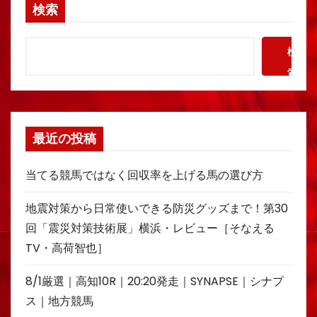
検索
検
索
最近の投稿
当てる競馬ではなく回収率を上げる馬の選び方
地震対策から日常使いできる防災グッズまで！第30
回「震災対策技術展」横浜・レビュー［そなえる
TV・高荷智也］
8/1厳選｜高知10R｜20:20発走｜SYNAPSE｜シナプ
ス｜地方競馬