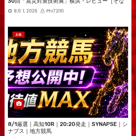
30回「震災対策技術展」横浜・レビュー［そな
えるTV・高荷智也］
8月 1, 2026
Phi72110
お金
8/1厳選｜高知10R｜20:20発走｜SYNAPSE｜シ
ナプス｜地方競馬