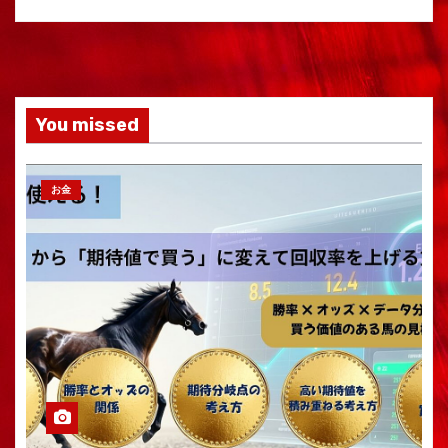
You missed
お金