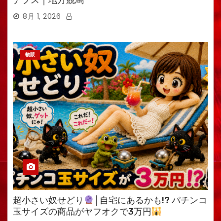
ナプス｜地方競馬
8月 1, 2026
物販
超小さい奴せどり
│自宅にあるかも!? パチンコ
玉サイズの商品がヤフオクで3万円