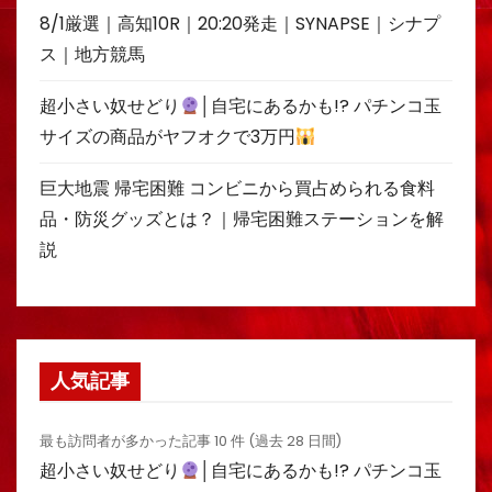
8/1厳選｜高知10R｜20:20発走｜SYNAPSE｜シナプ
ス｜地方競馬
超小さい奴せどり
│自宅にあるかも!? パチンコ玉
サイズの商品がヤフオクで3万円
巨大地震 帰宅困難 コンビニから買占められる食料
品・防災グッズとは？｜帰宅困難ステーションを解
説
人気記事
最も訪問者が多かった記事 10 件 (過去 28 日間)
超小さい奴せどり
│自宅にあるかも!? パチンコ玉