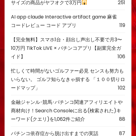
サイズの商品がヤフオクで3万円
251
AI app claude Interactive artifact game 麻雀
コードレビュー コード アプリ
119
【完全無料】スマホ1台・顔出し声出し不要で月3〜
10万円 TikTok LIVE × パチンコアプリ【副業完全ガ
イド】
106
忙しくて時間がないゴルファー必見 センスも努力も
いらない。 ゴルフ知らなきゃ損する 「１００切りロ
ードマップ」
102
金融ジャンル･競馬･パチンコ関連アフィリエイトや
商材向け！Search Consoleに出る(検索された)キ
ーワード(クエリ)を1,062件ご紹介
88
パチンコ依存症から脱け出すまでの実話
87