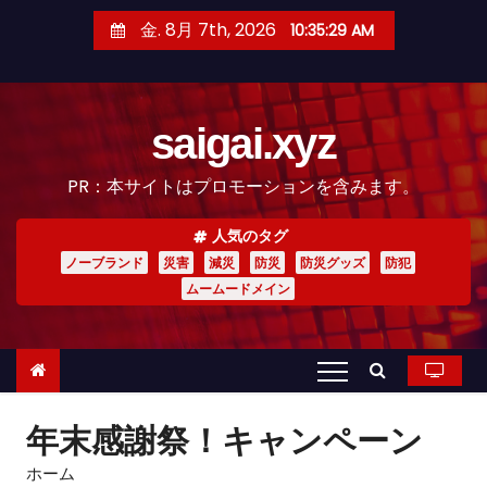
コ
金. 8月 7th, 2026
10:35:30 AM
ン
テ
ン
saigai.xyz
ツ
へ
PR：本サイトはプロモーションを含みます。
ス
キ
人気のタグ
ッ
ノーブランド
災害
減災
防災
防災グッズ
防犯
プ
ムームードメイン
年末感謝祭！キャンペーン
ホーム