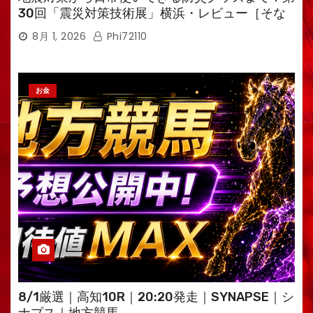
30回「震災対策技術展」横浜・レビュー［そな
えるTV・高荷智也］
8月 1, 2026
Phi72110
お金
8/1厳選｜高知10R｜20:20発走｜SYNAPSE｜シ