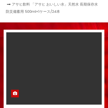
アサヒ飲料 「アサヒ おいしい水」天然水 長期保存水
防災備蓄用 500ml×1ケース/24本