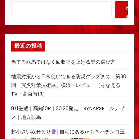
検
索
最近の投稿
当てる競馬ではなく回収率を上げる馬の選び方
地震対策から日常使いできる防災グッズまで！第30
回「震災対策技術展」横浜・レビュー［そなえる
TV・高荷智也］
8/1厳選｜高知10R｜20:20発走｜SYNAPSE｜シナプ
ス｜地方競馬
超小さい奴せどり
│自宅にあるかも!? パチンコ玉