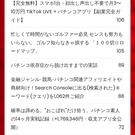
【完全無料】スマホ1台・顔出し声出し不要で月3〜
10万円 TikTok LIVE × パチンコアプリ【副業完全ガ
イド】
106
忙しくて時間がないゴルファー必見 センスも努力も
いらない。 ゴルフ知らなきゃ損する 「１００切りロ
ードマップ」
105
パチンコ依存症から脱け出すまでの実話
89
金融ジャンル･競馬･パチンコ関連アフィリエイトや
商材向け！Search Consoleに出る(検索された)キ
ーワード(クエリ)を1,062件ご紹介
88
確率は諦める。"おこぼれ"だけ拾う。パチンコ素人
の14ヶ月実戦記録（+1,769,346円・収支アプリ全公
開）
72