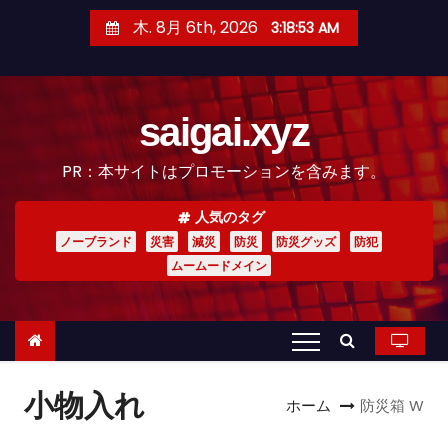
コ
木. 8月 6th, 2026
3:18:55 AM
ン
テ
ン
saigai.xyz
ツ
へ
PR：本サイトはプロモーションを含みます。
ス
キ
人気のタグ
ッ
ノーブランド
災害
減災
防災
防災グッズ
防犯
プ
ムームードメイン
小物入れ
ホーム
防災箱 W