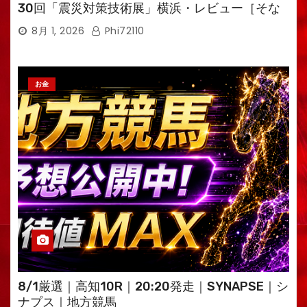
30回「震災対策技術展」横浜・レビュー［そな
えるTV・高荷智也］
8月 1, 2026
Phi72110
お金
8/1厳選｜高知10R｜20:20発走｜SYNAPSE｜シ
ナプス｜地方競馬