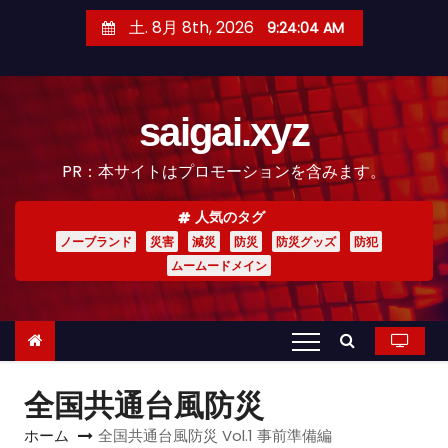
コ
土. 8月 8th, 2026
9:24:05 AM
ン
テ
ン
saigai.xyz
ツ
へ
PR：本サイトはプロモーションを含みます。
ス
キ
人気のタグ
ッ
ノーブランド
災害
減災
防災
防災グッズ
防犯
プ
ムームードメイン
全国共通台風防災
ホーム
全国共通台風防災 Vol.1 事前準備編