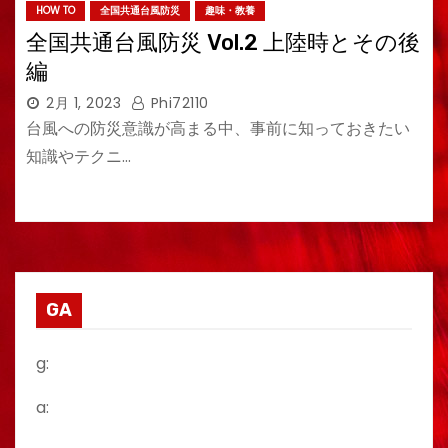
HOW TO
全国共通台風防災
趣味・教養
全国共通台風防災 Vol.2 上陸時とその後
編
2月 1, 2023
Phi72110
台風への防災意識が高まる中、事前に知っておきたい
知識やテクニ…
GA
g:
a: