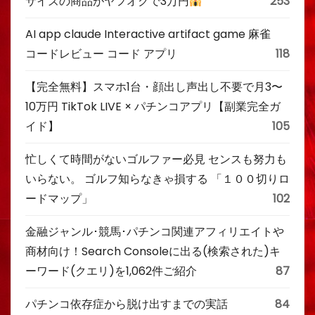
サイズの商品がヤフオクで3万円
253
AI app claude Interactive artifact game 麻雀
コードレビュー コード アプリ
118
【完全無料】スマホ1台・顔出し声出し不要で月3〜
10万円 TikTok LIVE × パチンコアプリ【副業完全ガ
イド】
105
忙しくて時間がないゴルファー必見 センスも努力も
いらない。 ゴルフ知らなきゃ損する 「１００切りロ
ードマップ」
102
金融ジャンル･競馬･パチンコ関連アフィリエイトや
商材向け！Search Consoleに出る(検索された)キ
ーワード(クエリ)を1,062件ご紹介
87
パチンコ依存症から脱け出すまでの実話
84