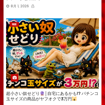
8月 1, 2026
物販
超小さい奴せどり
│自宅にあるかも!? パチンコ
玉サイズの商品がヤフオクで3万円