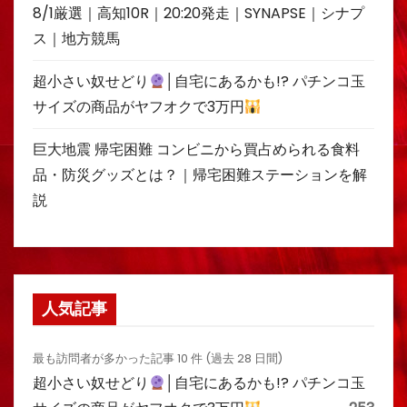
8/1厳選｜高知10R｜20:20発走｜SYNAPSE｜シナプ
ス｜地方競馬
超小さい奴せどり
│自宅にあるかも!? パチンコ玉
サイズの商品がヤフオクで3万円
巨大地震 帰宅困難 コンビニから買占められる食料
品・防災グッズとは？｜帰宅困難ステーションを解
説
人気記事
最も訪問者が多かった記事 10 件 (過去 28 日間)
超小さい奴せどり
│自宅にあるかも!? パチンコ玉