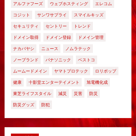
アルファフーズ
ウェブホスティング
エレコム
コジット
サンワサプライ
スマイルキッズ
セキュリティ
セントリー
トレンド
ドメイン取得
ドメイン登録
ドメイン管理
ナカバヤシ
ニュース
ノムラテック
ノーブランド
パナソニック
ベストコ
ムームードメイン
ヤマトプロテック
ロリポップ
健康
十影堂エンターテイメント
旭電機化成
東芝ライフスタイル
減災
災害
防災
防災グッズ
防犯