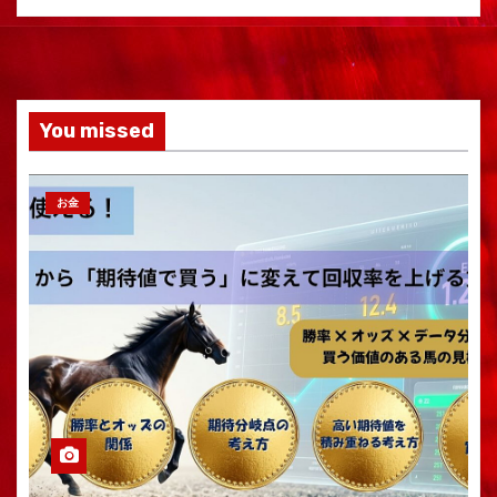
You missed
お金