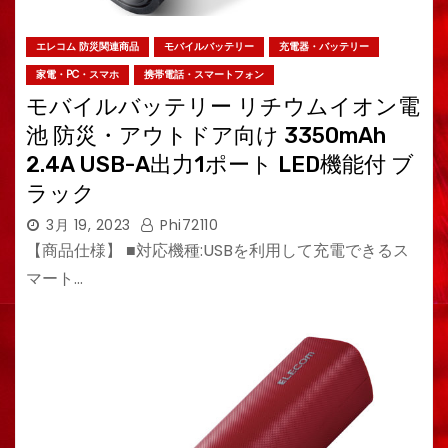
エレコム 防災関連商品
モバイルバッテリー
充電器・バッテリー
家電・PC・スマホ
携帯電話・スマートフォン
モバイルバッテリー リチウムイオン電
池 防災・アウトドア向け 3350mAh
2.4A USB-A出力1ポート LED機能付 ブ
ラック
3月 19, 2023
Phi72110
【商品仕様】 ■対応機種:USBを利用して充電できるス
マート…