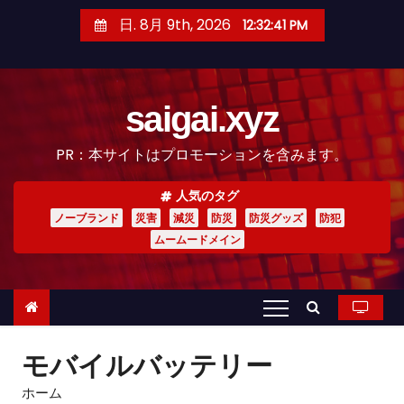
コ
日. 8月 9th, 2026
12:32:43 PM
ン
テ
ン
saigai.xyz
ツ
へ
PR：本サイトはプロモーションを含みます。
ス
キ
人気のタグ
ッ
ノーブランド
災害
減災
防災
防災グッズ
防犯
プ
ムームードメイン
モバイルバッテリー
ホーム