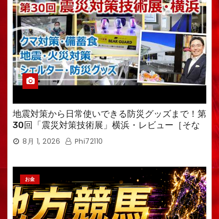
地震対策から日常使いできる防災グッズまで！第
30回「震災対策技術展」横浜・レビュー［そな
えるTV・高荷智也］
8月 1, 2026
Phi72110
お金