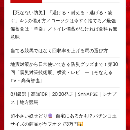
【死なない防災】「避ける・耐える・逃げる・凌
ぐ」4つの備え方／ローソクは今すぐ捨てろ／最強
備蓄食は「羊羹」／トイレ備蓄がなければ食料も無
意味
当てる競馬ではなく回収率を上げる馬の選び方
地震対策から日常使いできる防災グッズまで！第30
回「震災対策技術展」横浜・レビュー［そなえる
TV・高荷智也］
8/1厳選｜高知10R｜20:20発走｜SYNAPSE｜シナプ
ス｜地方競馬
超小さい奴せどり
│自宅にあるかも!? パチンコ玉
サイズの商品がヤフオクで3万円