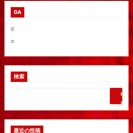
GA
g:
a:
検索
検
索
最近の投稿