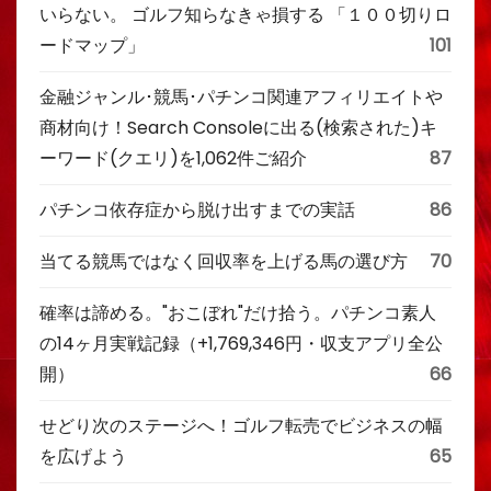
いらない。 ゴルフ知らなきゃ損する 「１００切りロ
ードマップ」
101
金融ジャンル･競馬･パチンコ関連アフィリエイトや
商材向け！Search Consoleに出る(検索された)キ
ーワード(クエリ)を1,062件ご紹介
87
パチンコ依存症から脱け出すまでの実話
86
当てる競馬ではなく回収率を上げる馬の選び方
70
確率は諦める。"おこぼれ"だけ拾う。パチンコ素人
の14ヶ月実戦記録（+1,769,346円・収支アプリ全公
開）
66
せどり次のステージへ！ゴルフ転売でビジネスの幅
を広げよう
65