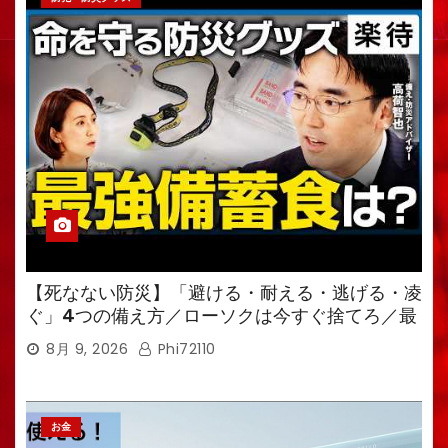
【死なない防災】「避ける・耐える・逃げる・凌
ぐ」4つの備え方／ローソクは今すぐ捨てろ／最
強備蓄食は「羊羹」／トイレ備蓄がなければ食料
8月 9, 2026
Phi72110
も無意味
お金