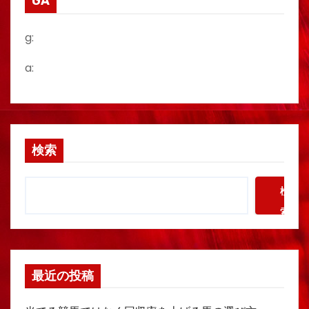
GA
g:
a:
検索
検
索
最近の投稿