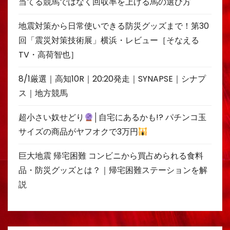
当てる競馬ではなく回収率を上げる馬の選び方
地震対策から日常使いできる防災グッズまで！第30
回「震災対策技術展」横浜・レビュー［そなえる
TV・高荷智也］
8/1厳選｜高知10R｜20:20発走｜SYNAPSE｜シナプ
ス｜地方競馬
超小さい奴せどり
│自宅にあるかも!? パチンコ玉
サイズの商品がヤフオクで3万円
巨大地震 帰宅困難 コンビニから買占められる食料
品・防災グッズとは？｜帰宅困難ステーションを解
説