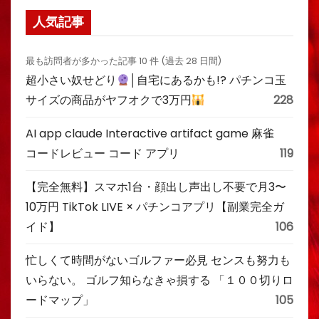
人気記事
最も訪問者が多かった記事 10 件 (過去 28 日間)
超小さい奴せどり
│自宅にあるかも!? パチンコ玉
サイズの商品がヤフオクで3万円
228
AI app claude Interactive artifact game 麻雀
コードレビュー コード アプリ
119
【完全無料】スマホ1台・顔出し声出し不要で月3〜
10万円 TikTok LIVE × パチンコアプリ【副業完全ガ
イド】
106
忙しくて時間がないゴルファー必見 センスも努力も
いらない。 ゴルフ知らなきゃ損する 「１００切りロ
ードマップ」
105