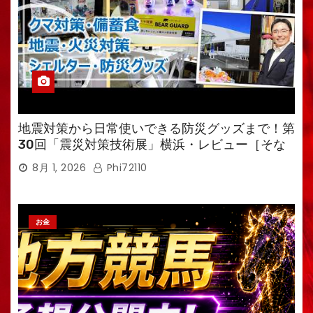
地震対策から日常使いできる防災グッズまで！第
30回「震災対策技術展」横浜・レビュー［そな
えるTV・高荷智也］
8月 1, 2026
Phi72110
お金