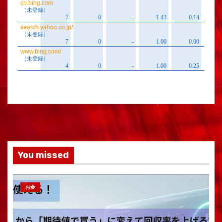
You missed
お金