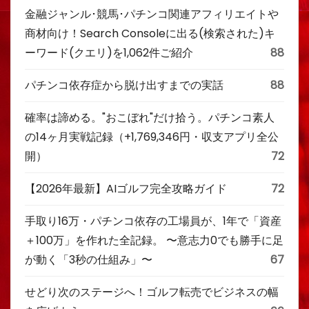
金融ジャンル･競馬･パチンコ関連アフィリエイトや
商材向け！Search Consoleに出る(検索された)キ
ーワード(クエリ)を1,062件ご紹介
88
パチンコ依存症から脱け出すまでの実話
88
確率は諦める。"おこぼれ"だけ拾う。パチンコ素人
の14ヶ月実戦記録（+1,769,346円・収支アプリ全公
開）
72
【2026年最新】AIゴルフ完全攻略ガイド
72
手取り16万・パチンコ依存の工場員が、1年で「資産
＋100万」を作れた全記録。 〜意志力0でも勝手に足
が動く「3秒の仕組み」〜
67
せどり次のステージへ！ゴルフ転売でビジネスの幅