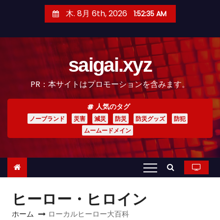
コ
木. 8月 6th, 2026
1:52:36 AM
ン
テ
ン
saigai.xyz
ツ
へ
PR：本サイトはプロモーションを含みます。
ス
キ
人気のタグ
ッ
ノーブランド
災害
減災
防災
防災グッズ
防犯
プ
ムームードメイン
ヒーロー・ヒロイン
ホーム
ローカルヒーロー大百科