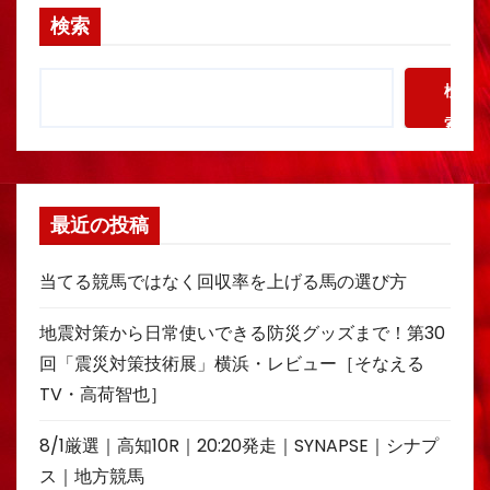
検索
検
索
最近の投稿
当てる競馬ではなく回収率を上げる馬の選び方
地震対策から日常使いできる防災グッズまで！第30
回「震災対策技術展」横浜・レビュー［そなえる
TV・高荷智也］
8/1厳選｜高知10R｜20:20発走｜SYNAPSE｜シナプ
ス｜地方競馬