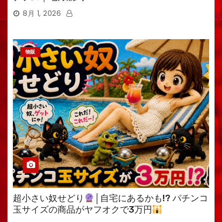
8月 1, 2026
物販
超小さい奴せどり
│自宅にあるかも!? パチンコ
玉サイズの商品がヤフオクで3万円