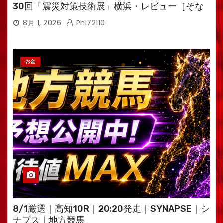
30回「震災対策技術展」横浜・レビュー［そな
えるTV・高荷智也］
8月 1, 2026
Phi72110
お金
8/1厳選｜高知10R｜20:20発走｜SYNAPSE｜シ
ナプス｜地方競馬