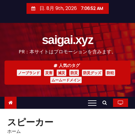
コ
日. 8月 9th, 2026
7:06:54 AM
ン
テ
ン
saigai.xyz
ツ
へ
PR：本サイトはプロモーションを含みます。
ス
キ
人気のタグ
ッ
ノーブランド
災害
減災
防災
防災グッズ
防犯
プ
ムームードメイン
スピーカー
ホーム