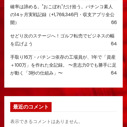
確率は諦める。"おこぼれ"だけ拾う。パチンコ素人
の14ヶ月実戦記録（+1,769,346円・収支アプリ全公
開）
66
せどり次のステージへ！ゴルフ転売でビジネスの幅
を広げよう
64
手取り16万・パチンコ依存の工場員が、1年で「資産
＋100万」を作れた全記録。 〜意志力0でも勝手に足
が動く「3秒の仕組み」〜
64
最近のコメント
表示できるコメントはありません。