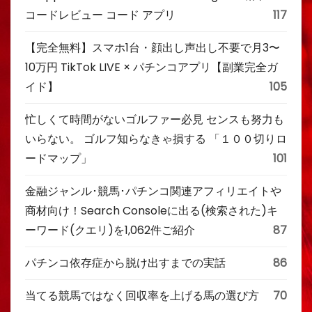
コードレビュー コード アプリ
117
【完全無料】スマホ1台・顔出し声出し不要で月3〜
10万円 TikTok LIVE × パチンコアプリ【副業完全ガ
イド】
105
忙しくて時間がないゴルファー必見 センスも努力も
いらない。 ゴルフ知らなきゃ損する 「１００切りロ
ードマップ」
101
金融ジャンル･競馬･パチンコ関連アフィリエイトや
商材向け！Search Consoleに出る(検索された)キ
ーワード(クエリ)を1,062件ご紹介
87
パチンコ依存症から脱け出すまでの実話
86
当てる競馬ではなく回収率を上げる馬の選び方
70