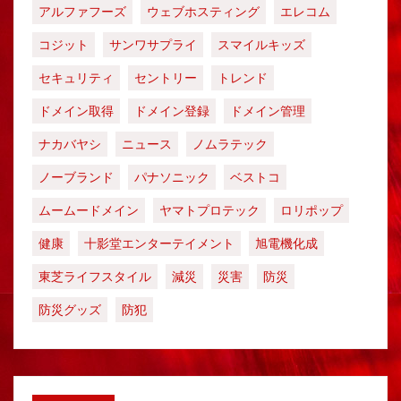
アルファフーズ
ウェブホスティング
エレコム
コジット
サンワサプライ
スマイルキッズ
セキュリティ
セントリー
トレンド
ドメイン取得
ドメイン登録
ドメイン管理
ナカバヤシ
ニュース
ノムラテック
ノーブランド
パナソニック
ベストコ
ムームードメイン
ヤマトプロテック
ロリポップ
健康
十影堂エンターテイメント
旭電機化成
東芝ライフスタイル
減災
災害
防災
防災グッズ
防犯