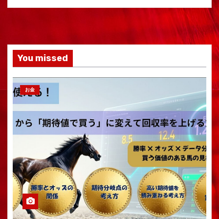
You missed
お金