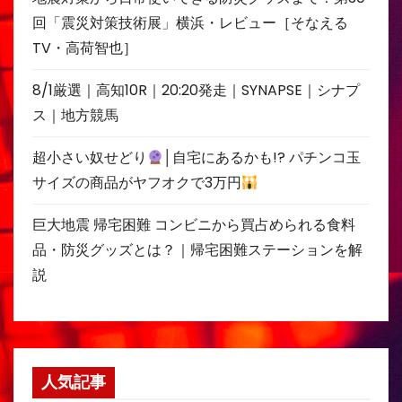
回「震災対策技術展」横浜・レビュー［そなえる
TV・高荷智也］
8/1厳選｜高知10R｜20:20発走｜SYNAPSE｜シナプ
ス｜地方競馬
超小さい奴せどり
│自宅にあるかも!? パチンコ玉
サイズの商品がヤフオクで3万円
巨大地震 帰宅困難 コンビニから買占められる食料
品・防災グッズとは？｜帰宅困難ステーションを解
説
人気記事