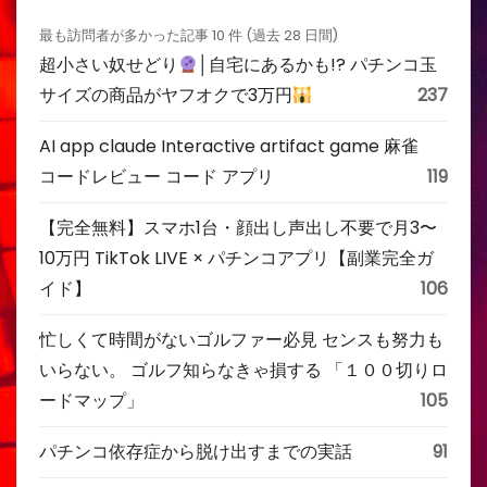
最も訪問者が多かった記事 10 件 (過去 28 日間)
超小さい奴せどり
│自宅にあるかも!? パチンコ玉
サイズの商品がヤフオクで3万円
237
AI app claude Interactive artifact game 麻雀
コードレビュー コード アプリ
119
【完全無料】スマホ1台・顔出し声出し不要で月3〜
10万円 TikTok LIVE × パチンコアプリ【副業完全ガ
イド】
106
忙しくて時間がないゴルファー必見 センスも努力も
いらない。 ゴルフ知らなきゃ損する 「１００切りロ
ードマップ」
105
パチンコ依存症から脱け出すまでの実話
91