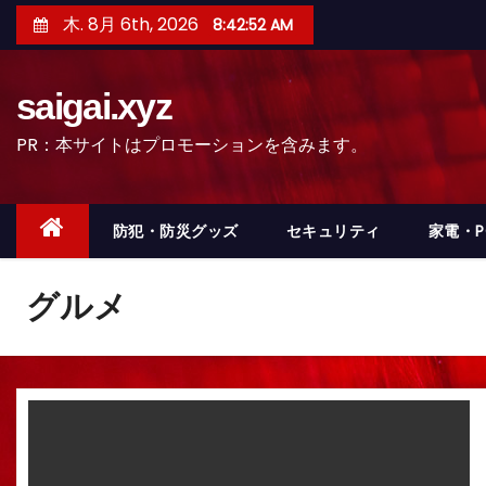
コ
木. 8月 6th, 2026
8:42:55 AM
ン
テ
saigai.xyz
ン
ツ
PR：本サイトはプロモーションを含みます。
へ
ス
キ
防犯・防災グッズ
セキュリティ
家電・
ッ
プ
グルメ