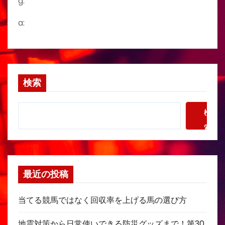
g:
a:
検索
検
索
最近の投稿
当てる競馬ではなく回収率を上げる馬の選び方
地震対策から日常使いできる防災グッズまで！第30