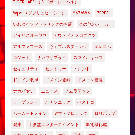
TIGER LABEL（タイガーレーベル）
Wpc.（ダブリュピーシー）
YAZAWA
ZEPEAL
いわゆるソフトドリンクのお店
その他のメーカー
アイリスオーヤマ
アウトドアプロダクツ
アルファフーズ
ウェブホスティング
エレコム
コジット
サンワサプライ
スマイルキッズ
セキュリティ
セントリー
トレンド
ドメイン取得
ドメイン登録
ドメイン管理
ナカバヤシ
ニュース
ノムラテック
ノーブランド
パナソニック
ベストコ
ムームードメイン
ヤマトプロテック
ロリポップ
健康
十影堂エンターテイメント
旭電機化成