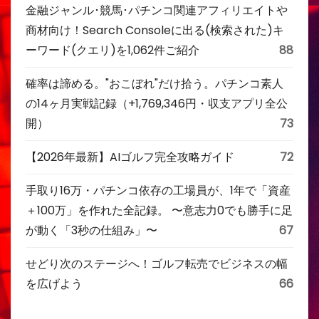
金融ジャンル･競馬･パチンコ関連アフィリエイトや
商材向け！Search Consoleに出る(検索された)キ
ーワード(クエリ)を1,062件ご紹介
88
確率は諦める。"おこぼれ"だけ拾う。パチンコ素人
の14ヶ月実戦記録（+1,769,346円・収支アプリ全公
開）
73
【2026年最新】AIゴルフ完全攻略ガイド
72
手取り16万・パチンコ依存の工場員が、1年で「資産
＋100万」を作れた全記録。 〜意志力0でも勝手に足
が動く「3秒の仕組み」〜
67
せどり次のステージへ！ゴルフ転売でビジネスの幅
を広げよう
66