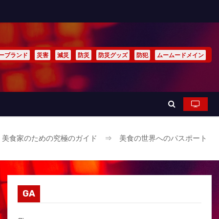
ーブランド
災害
減災
防災
防災グッズ
防犯
ムームードメイン
：美食家のための究極のガイド ⇒ 美食の世界へのパスポート
GA