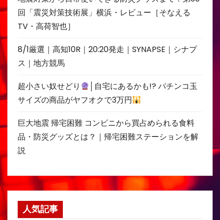
回「震災対策技術展」横浜・レビュー［そなえる
TV・高荷智也］
8/1厳選｜高知10R｜20:20発走｜SYNAPSE｜シナプ
ス｜地方競馬
超小さい奴せどり
│自宅にあるかも!? パチンコ玉
サイズの商品がヤフオクで3万円
巨大地震 帰宅困難 コンビニから買占められる食料
品・防災グッズとは？｜帰宅困難ステーションを解
説
人気記事