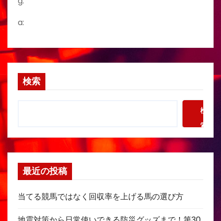
g:
a:
検索
検
索
最近の投稿
当てる競馬ではなく回収率を上げる馬の選び方
地震対策から日常使いできる防災グッズまで！第30