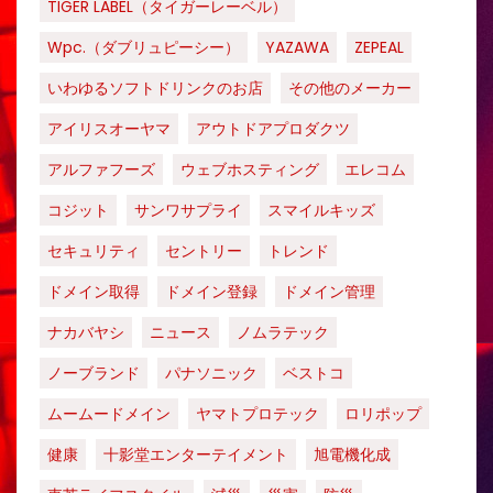
TIGER LABEL（タイガーレーベル）
Wpc.（ダブリュピーシー）
YAZAWA
ZEPEAL
いわゆるソフトドリンクのお店
その他のメーカー
アイリスオーヤマ
アウトドアプロダクツ
アルファフーズ
ウェブホスティング
エレコム
コジット
サンワサプライ
スマイルキッズ
セキュリティ
セントリー
トレンド
ドメイン取得
ドメイン登録
ドメイン管理
ナカバヤシ
ニュース
ノムラテック
ノーブランド
パナソニック
ベストコ
ムームードメイン
ヤマトプロテック
ロリポップ
健康
十影堂エンターテイメント
旭電機化成