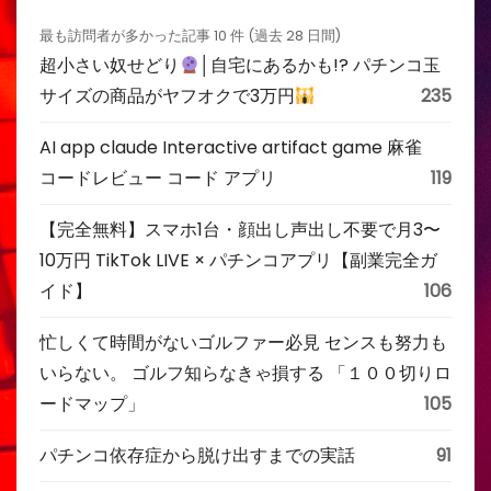
最も訪問者が多かった記事 10 件 (過去 28 日間)
超小さい奴せどり
│自宅にあるかも!? パチンコ玉
サイズの商品がヤフオクで3万円
235
AI app claude Interactive artifact game 麻雀
コードレビュー コード アプリ
119
【完全無料】スマホ1台・顔出し声出し不要で月3〜
10万円 TikTok LIVE × パチンコアプリ【副業完全ガ
イド】
106
忙しくて時間がないゴルファー必見 センスも努力も
いらない。 ゴルフ知らなきゃ損する 「１００切りロ
ードマップ」
105
パチンコ依存症から脱け出すまでの実話
91