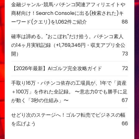
金融ジャンル･競馬･パチンコ関連アフィリエイトや
商材向け！Search Consoleに出る(検索された)キ
ーワード(クエリ)を1,062件ご紹介
88
確率は諦める。"おこぼれ"だけ拾う。パチンコ素人
の14ヶ月実戦記録（+1,769,346円・収支アプリ全公
開）
73
【2026年最新】AIゴルフ完全攻略ガイド
72
手取り16万・パチンコ依存の工場員が、1年で「資産
＋100万」を作れた全記録。 〜意志力0でも勝手に足
が動く「3秒の仕組み」〜
67
せどり次のステージへ！ゴルフ転売でビジネスの幅
を広げよう
66