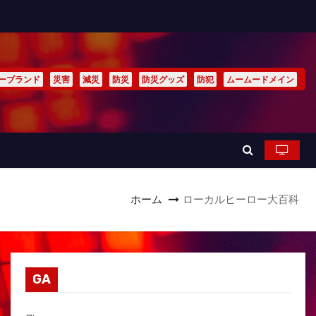
ーブランド
災害
減災
防災
防災グッズ
防犯
ムームードメイン
ホーム
ローカルヒーロー大百科
GA