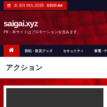
コ
木. 8月 6th, 2026
6:51:03 AM
ン
テ
saigai.xyz
ン
ツ
PR：本サイトはプロモーションを含みます。
へ
ス
キ
防犯・防災グッズ
セキュリティ
家電・
ッ
プ
アクション