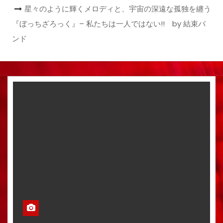
星々のように輝くメロディと、宇宙の深遠な孤独を纏う
『ぼっちざろっく』– 私たちは一人ではない!! by 結束バ
ンド