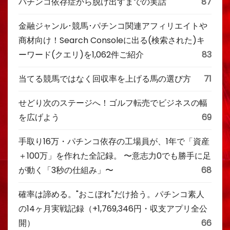
パチンコ依存症から脱け出すまでの実話
87
金融ジャンル･競馬･パチンコ関連アフィリエイトや
商材向け！Search Consoleに出る(検索された)キ
ーワード(クエリ)を1,062件ご紹介
83
当てる競馬ではなく回収率を上げる馬の選び方
71
せどり次のステージへ！ゴルフ転売でビジネスの幅
を広げよう
69
手取り16万・パチンコ依存の工場員が、1年で「資産
＋100万」を作れた全記録。 〜意志力0でも勝手に足
が動く「3秒の仕組み」〜
68
確率は諦める。"おこぼれ"だけ拾う。パチンコ素人
の14ヶ月実戦記録（+1,769,346円・収支アプリ全公
開）
66