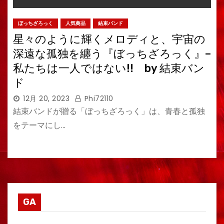
ぼっちざろっく
人気商品
結束バンド
星々のように輝くメロディと、宇宙の
深遠な孤独を纏う『ぼっちざろっく』–
私たちは一人ではない!! by 結束バン
ド
12月 20, 2023
Phi72110
結束バンドが贈る「ぼっちざろっく」は、青春と孤独
をテーマにし…
GA