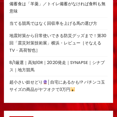
備蓄食は「羊羹」／トイレ備蓄がなければ食料も無
意味
当てる競馬ではなく回収率を上げる馬の選び方
地震対策から日常使いできる防災グッズまで！第30
回「震災対策技術展」横浜・レビュー［そなえる
TV・高荷智也］
8/1厳選｜高知10R｜20:20発走｜SYNAPSE｜シナプ
ス｜地方競馬
超小さい奴せどり
│自宅にあるかも!? パチンコ玉
サイズの商品がヤフオクで3万円