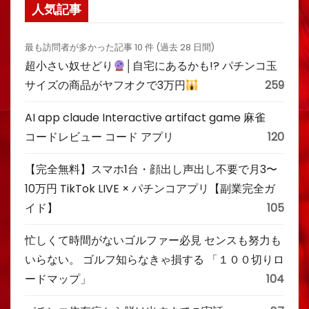
人気記事
最も訪問者が多かった記事 10 件 (過去 28 日間)
超小さい奴せどり
│自宅にあるかも!? パチンコ玉
サイズの商品がヤフオクで3万円
259
AI app claude Interactive artifact game 麻雀
コードレビュー コード アプリ
120
【完全無料】スマホ1台・顔出し声出し不要で月3〜
10万円 TikTok LIVE × パチンコアプリ【副業完全ガ
イド】
105
忙しくて時間がないゴルファー必見 センスも努力も
いらない。 ゴルフ知らなきゃ損する 「１００切りロ
ードマップ」
104