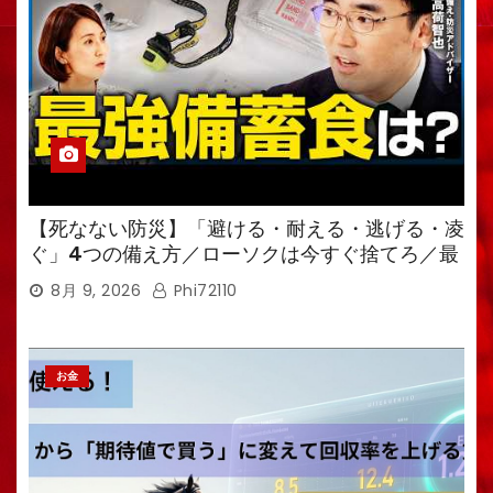
【死なない防災】「避ける・耐える・逃げる・凌
ぐ」4つの備え方／ローソクは今すぐ捨てろ／最
強備蓄食は「羊羹」／トイレ備蓄がなければ食料
8月 9, 2026
Phi72110
も無意味
お金