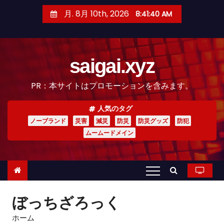
コ
月. 8月 10th, 2026
8:41:41 AM
ン
テ
ン
saigai.xyz
ツ
へ
PR：本サイトはプロモーションを含みます。
ス
キ
人気のタグ
ッ
ノーブランド
災害
減災
防災
防災グッズ
防犯
プ
ムームードメイン
ぼっちざろっく
ホーム