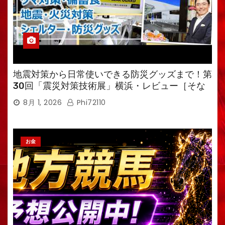
地震対策から日常使いできる防災グッズまで！第
30回「震災対策技術展」横浜・レビュー［そな
えるTV・高荷智也］
8月 1, 2026
Phi72110
お金