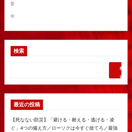
g:
a:
検索
検
索
最近の投稿
【死なない防災】「避ける・耐える・逃げる・凌
ぐ」4つの備え方／ローソクは今すぐ捨てろ／最強