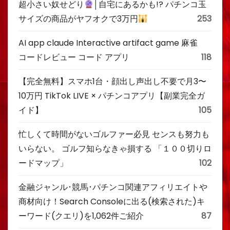
超小さい奴せどり
│自宅にあるかも!? パチンコ玉
サイズの商品がヤフオクで3万円
253
AI app claude Interactive artifact game 麻雀
コードレビュー コード アプリ
118
【完全無料】スマホ1台・顔出し声出し不要で月3〜
10万円 TikTok LIVE × パチンコアプリ【副業完全ガ
イド】
105
忙しくて時間がないゴルファー必見 センスも努力も
いらない。 ゴルフ知らなきゃ損する 「１００切りロ
ードマップ」
102
金融ジャンル･競馬･パチンコ関連アフィリエイトや
商材向け！Search Consoleに出る(検索された)キ
ーワード(クエリ)を1,062件ご紹介
87