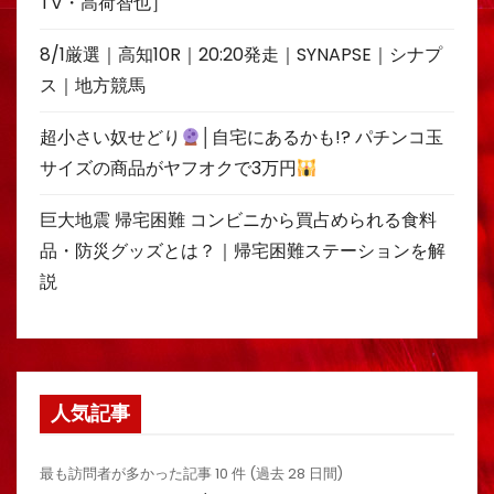
TV・高荷智也］
8/1厳選｜高知10R｜20:20発走｜SYNAPSE｜シナプ
ス｜地方競馬
超小さい奴せどり
│自宅にあるかも!? パチンコ玉
サイズの商品がヤフオクで3万円
巨大地震 帰宅困難 コンビニから買占められる食料
品・防災グッズとは？｜帰宅困難ステーションを解
説
人気記事
最も訪問者が多かった記事 10 件 (過去 28 日間)