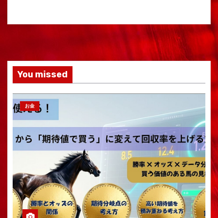
You missed
お金