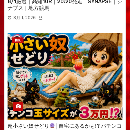
8/1厳選｜高知10R｜20:20発走｜SYNAPSE｜シ
ナプス｜地方競馬
8月 1, 2026
物販
超小さい奴せどり
│自宅にあるかも!? パチンコ