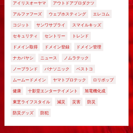
アイリスオーヤマ
アウトドアプロダクツ
アルファフーズ
ウェブホスティング
エレコム
コジット
サンワサプライ
スマイルキッズ
セキュリティ
セントリー
トレンド
ドメイン取得
ドメイン登録
ドメイン管理
ナカバヤシ
ニュース
ノムラテック
ノーブランド
パナソニック
ベストコ
ムームードメイン
ヤマトプロテック
ロリポップ
健康
十影堂エンターテイメント
旭電機化成
東芝ライフスタイル
減災
災害
防災
防災グッズ
防犯