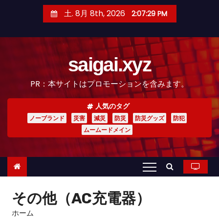
コ
土. 8月 8th, 2026
2:07:31 PM
ン
テ
ン
saigai.xyz
ツ
へ
PR：本サイトはプロモーションを含みます。
ス
キ
人気のタグ
ッ
ノーブランド
災害
減災
防災
防災グッズ
防犯
プ
ムームードメイン
その他（AC充電器）
ホーム