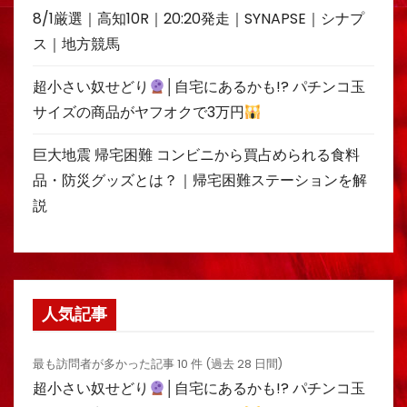
8/1厳選｜高知10R｜20:20発走｜SYNAPSE｜シナプ
ス｜地方競馬
超小さい奴せどり
│自宅にあるかも!? パチンコ玉
サイズの商品がヤフオクで3万円
巨大地震 帰宅困難 コンビニから買占められる食料
品・防災グッズとは？｜帰宅困難ステーションを解
説
人気記事
最も訪問者が多かった記事 10 件 (過去 28 日間)
超小さい奴せどり
│自宅にあるかも!? パチンコ玉