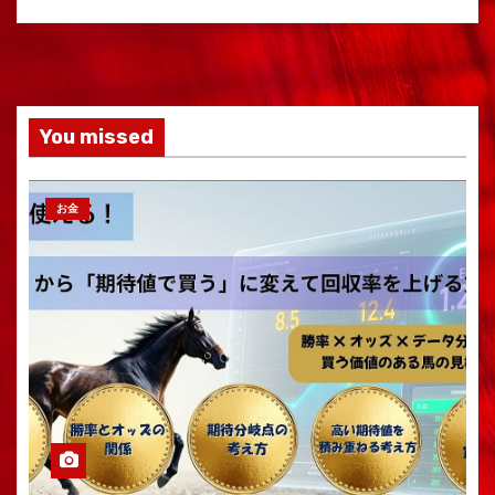
You missed
お金