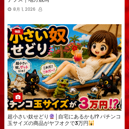
8月 1, 2026
物販
超小さい奴せどり
│自宅にあるかも!? パチンコ
玉サイズの商品がヤフオクで3万円