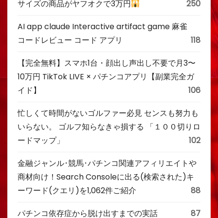
サイズの商品がヤフオクで3万円
250
AI app claude Interactive artifact game 麻雀
コードレビュー コード アプリ
118
【完全無料】スマホ1台・顔出し声出し不要で月3〜
10万円 TikTok LIVE × パチンコアプリ【副業完全ガ
イド】
106
忙しくて時間がないゴルファー必見 センスも努力も
いらない。 ゴルフ知らなきゃ損する 「１００切りロ
ードマップ」
102
金融ジャンル･競馬･パチンコ関連アフィリエイトや
商材向け！Search Consoleに出る(検索された)キ
ーワード(クエリ)を1,062件ご紹介
88
パチンコ依存症から脱け出すまでの実話
87