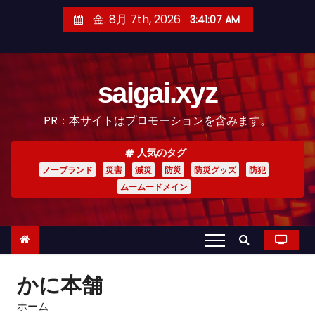
コ
金. 8月 7th, 2026
3:41:08 AM
ン
テ
ン
saigai.xyz
ツ
へ
PR：本サイトはプロモーションを含みます。
ス
キ
人気のタグ
ッ
ノーブランド
災害
減災
防災
防災グッズ
防犯
プ
ムームードメイン
かに本舗
ホーム