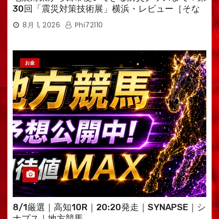
30回「震災対策技術展」横浜・レビュー［そな
えるTV・高荷智也］
8月 1, 2026
Phi72110
お金
8/1厳選｜高知10R｜20:20発走｜SYNAPSE｜シ
ナプス｜地方競馬