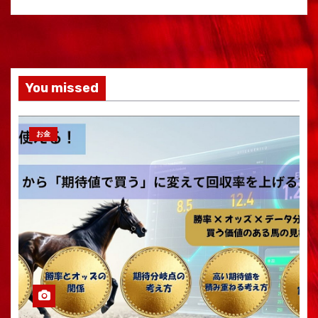
You missed
お金