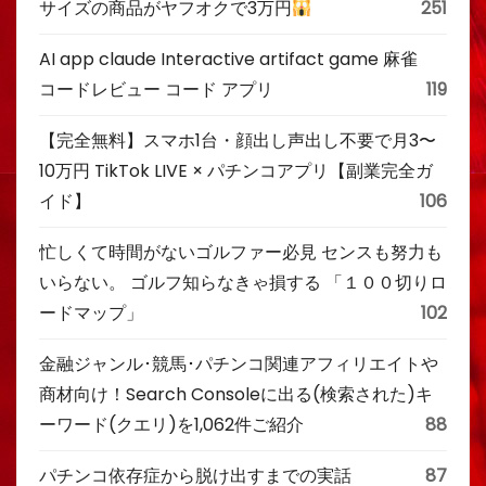
サイズの商品がヤフオクで3万円
251
AI app claude Interactive artifact game 麻雀
コードレビュー コード アプリ
119
【完全無料】スマホ1台・顔出し声出し不要で月3〜
10万円 TikTok LIVE × パチンコアプリ【副業完全ガ
イド】
106
忙しくて時間がないゴルファー必見 センスも努力も
いらない。 ゴルフ知らなきゃ損する 「１００切りロ
ードマップ」
102
金融ジャンル･競馬･パチンコ関連アフィリエイトや
商材向け！Search Consoleに出る(検索された)キ
ーワード(クエリ)を1,062件ご紹介
88
パチンコ依存症から脱け出すまでの実話
87