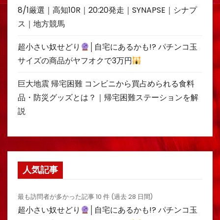
8/1厳選｜高知10R｜20:20発走｜SYNAPSE｜シナプ
ス｜地方競馬
超小さい奴せどり
│自宅にあるかも!? パチンコ玉
サイズの商品がヤフオクで3万円
巨大地震 帰宅困難 コンビニから買占められる食料
品・防災グッズとは？｜帰宅困難ステーションを解
説
人気記事
最も訪問者が多かった記事 10 件 (過去 28 日間)
超小さい奴せどり
│自宅にあるかも!? パチンコ玉