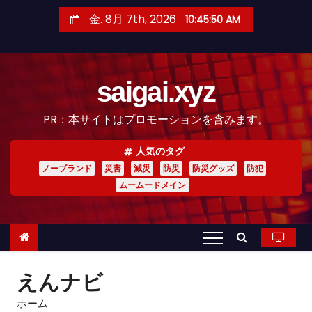
コ
金. 8月 7th, 2026
10:45:52 AM
ン
テ
ン
saigai.xyz
ツ
へ
PR：本サイトはプロモーションを含みます。
ス
キ
人気のタグ
ッ
ノーブランド
災害
減災
防災
防災グッズ
防犯
プ
ムームードメイン
えんナビ
ホーム