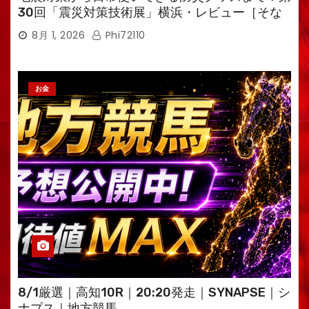
30回「震災対策技術展」横浜・レビュー［そな
えるTV・高荷智也］
8月 1, 2026
Phi72110
お金
8/1厳選｜高知10R｜20:20発走｜SYNAPSE｜シ
ナプス｜地方競馬