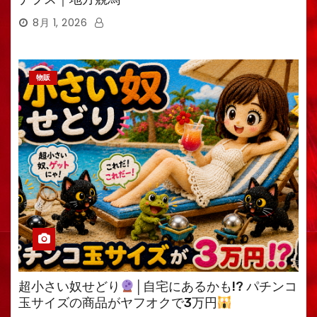
8月 1, 2026
物販
超小さい奴せどり
│自宅にあるかも!? パチンコ
玉サイズの商品がヤフオクで3万円