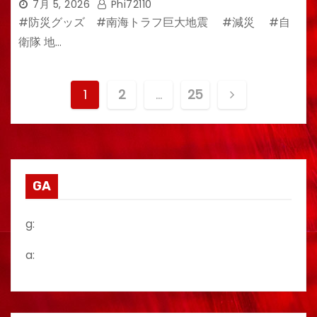
7月 5, 2026
Phi72110
#防災グッズ #南海トラフ巨大地震 #減災 #自
衛隊 地…
投
1
2
…
25
稿
の
ペ
GA
ー
g:
ジ
a:
送
り