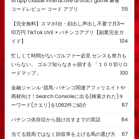
AI app claude Interactive artifact game 麻雀
コードレビュー コード アプリ
115
【完全無料】スマホ1台・顔出し声出し不要で月3〜
10万円 TikTok LIVE × パチンコアプリ【副業完全ガ
イド】
104
忙しくて時間がないゴルファー必見 センスも努力も
いらない。 ゴルフ知らなきゃ損する 「１００切りロ
ードマップ」
100
金融ジャンル･競馬･パチンコ関連アフィリエイトや
商材向け！Search Consoleに出る(検索された)キ
ーワード(クエリ)を1,062件ご紹介
87
パチンコ依存症から脱け出すまでの実話
84
当てる競馬ではなく回収率を上げる馬の選び方
67