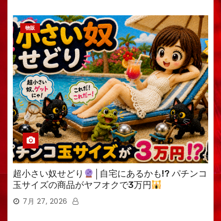
物販
超小さい奴せどり
│自宅にあるかも!? パチンコ
玉サイズの商品がヤフオクで3万円
7月 27, 2026