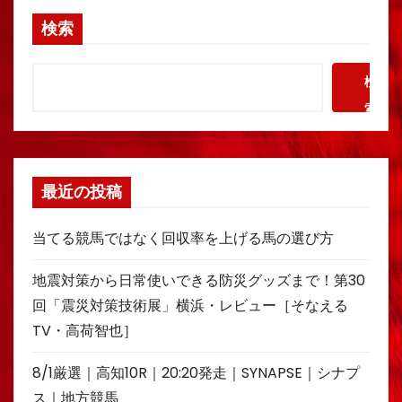
検索
検
索
最近の投稿
当てる競馬ではなく回収率を上げる馬の選び方
地震対策から日常使いできる防災グッズまで！第30
回「震災対策技術展」横浜・レビュー［そなえる
TV・高荷智也］
8/1厳選｜高知10R｜20:20発走｜SYNAPSE｜シナプ
ス｜地方競馬