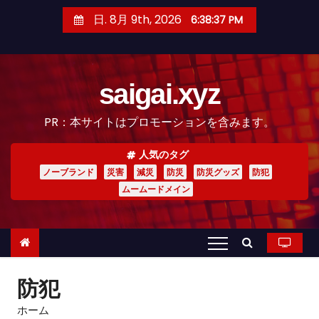
コ
日. 8月 9th, 2026
6:38:39 PM
ン
テ
ン
saigai.xyz
ツ
へ
PR：本サイトはプロモーションを含みます。
ス
キ
人気のタグ
ッ
ノーブランド
災害
減災
防災
防災グッズ
防犯
プ
ムームードメイン
防犯
ホーム