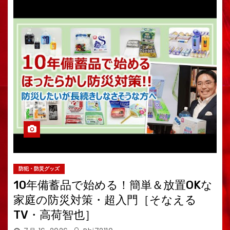
防犯・防災グッズ
10年備蓄品で始める！簡単＆放置OKな
家庭の防災対策・超入門［そなえる
TV・高荷智也］