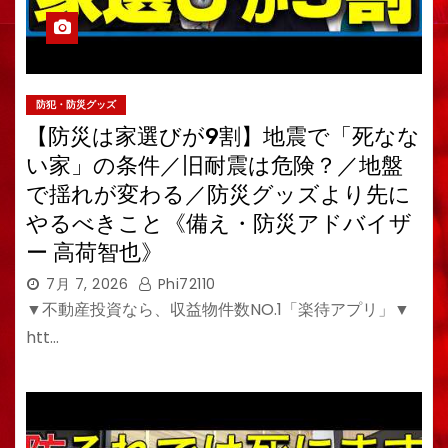
防犯・防災グッズ
【防災は家選びが9割】地震で「死なな
い家」の条件／旧耐震は危険？／地盤
で揺れが変わる／防災グッズより先に
やるべきこと《備え・防災アドバイザ
ー 高荷智也》
7月 7, 2026
Phi72110
▼不動産投資なら、収益物件数NO.1「楽待アプリ」▼
htt…