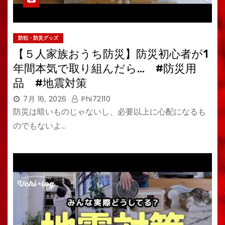
防犯・防災グッズ
【５人家族おうち防災】防災初心者が1
年間本気で取り組んだら… #防災用
品 #地震対策
7月 16, 2026
Phi72110
防災は暗いものじゃないし、必要以上に心配になるも
のでもないよ…