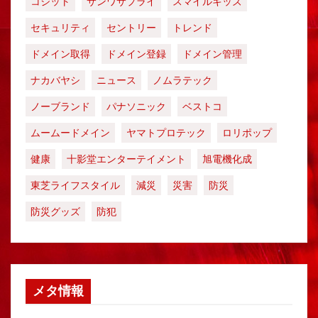
コジット
サンワサプライ
スマイルキッズ
セキュリティ
セントリー
トレンド
ドメイン取得
ドメイン登録
ドメイン管理
ナカバヤシ
ニュース
ノムラテック
ノーブランド
パナソニック
ベストコ
ムームードメイン
ヤマトプロテック
ロリポップ
健康
十影堂エンターテイメント
旭電機化成
東芝ライフスタイル
減災
災害
防災
防災グッズ
防犯
メタ情報